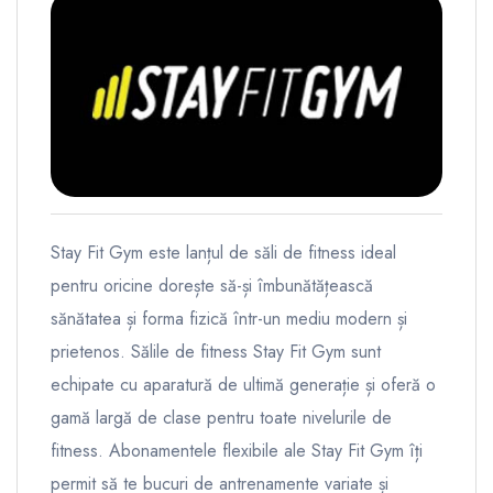
Stay Fit Gym este lanțul de săli de fitness ideal
pentru oricine dorește să-și îmbunătățească
sănătatea și forma fizică într-un mediu modern și
prietenos. Sălile de fitness Stay Fit Gym sunt
echipate cu aparatură de ultimă generație și oferă o
gamă largă de clase pentru toate nivelurile de
fitness. Abonamentele flexibile ale Stay Fit Gym îți
permit să te bucuri de antrenamente variate și