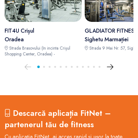
FIT4U Crișul
GLADIATOR FITNESS
Oradea
Sighetu Marmației
Strada Brasovului (In incinta Crișul
Strada 9 Mai Nr. 57, Sighet
Shopping Center, Oradea) -
Descarcă aplicația FitNet –
partenerul tău de fitness
Cu aplicația FitNet, ai acces rapid și ușor la toate