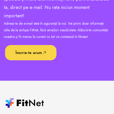
ta, direct pe e-mail. Nu rata niciun moment
important!
Adresa ta de e-mail este în siguranță la noi. Vei primi doar informații
utile de la echipa FitNet, fără emailuri nesolicitate. Alătură-te comunității
noastre și fii mereu la curent cu tot ce contează în fitness!
Înscrie-te acum