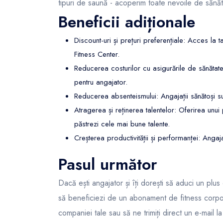
tipuri de saună - acoperim toate nevoile de sănătat
Beneficii adiționale
Discount-uri și prețuri preferențiale: Acces la t
Fitness Center.
Reducerea costurilor cu asigurările de sănăta
pentru angajator.
Reducerea absenteismului: Angajații sănătoși su
Atragerea și reținerea talentelor: Oferirea unui 
păstrezi cele mai bune talente.
Creșterea productivității și performanței: Angaja
Pasul următor
Dacă ești angajator și îți dorești să aduci un plus
să beneficiezi de un abonament de fitness corpo
companiei tale sau să ne trimiți direct un e-mail l