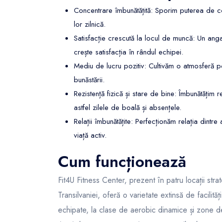
Concentrare îmbunătățită: Sporim puterea de con
lor zilnică.
Satisfacție crescută la locul de muncă: Un angaj
crește satisfacția în rândul echipei.
Mediu de lucru pozitiv: Cultivăm o atmosferă poz
bunăstării.
Rezistență fizică și stare de bine: Îmbunătățim 
astfel zilele de boală și absențele.
Relații îmbunătățite: Perfecționăm relația dint
viață activ.
Cum funcționează
Fit4U Fitness Center, prezent în patru locații stra
Transilvaniei, oferă o varietate extinsă de facilităț
echipate, la clase de aerobic dinamice și zone de