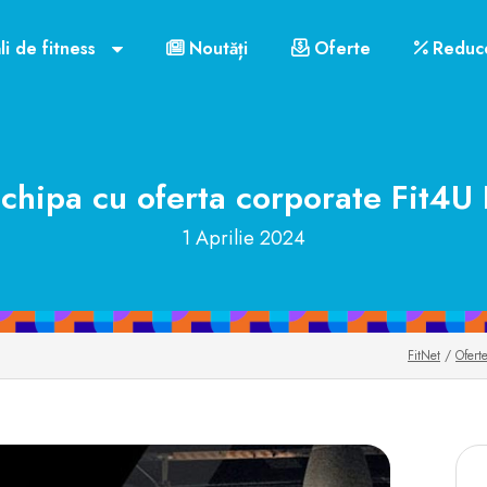
li de fitness
Noutăți
Oferte
Reduce
echipa cu oferta corporate Fit4U 
1 Aprilie 2024
FitNet
/
Ofert