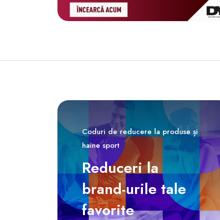
Coduri de reducere la produse și
haine sport
Reduceri la
brand-urile tale
favorite