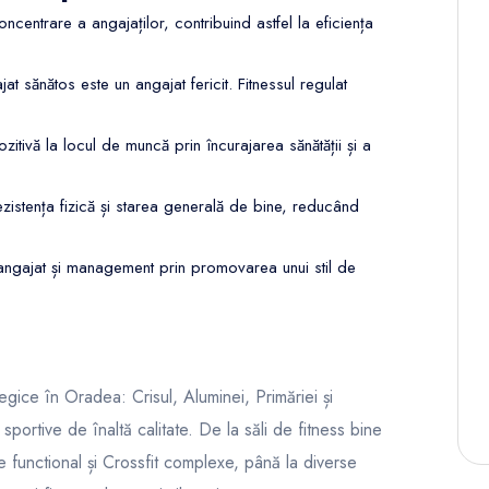
centrare a angajaților, contribuind astfel la eficiența
at sănătos este un angajat fericit. Fitnessul regulat
itivă la locul de muncă prin încurajarea sănătății și a
rezistența fizică și starea generală de bine, reducând
re angajat și management prin promovarea unui stil de
tegice în Oradea: Crisul, Aluminei, Primăriei și
i sportive de înaltă calitate. De la săli de fitness bine
 functional și Crossfit complexe, până la diverse