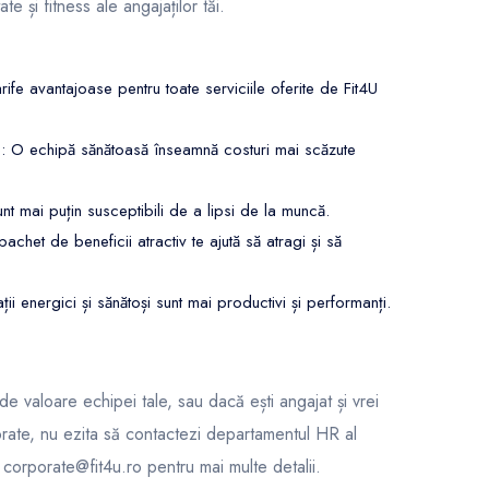
e și fitness ale angajaților tăi.
arife avantajoase pentru toate serviciile oferite de Fit4U
te: O echipă sănătoasă înseamnă costuri mai scăzute
nt mai puțin susceptibili de a lipsi de la muncă.
pachet de beneficii atractiv te ajută să atragi și să
ții energici și sănătoși sunt mai productivi și performanți.
 de valoare echipei tale, sau dacă ești angajat și vrei
rate, nu ezita să contactezi departamentul HR al
a corporate@fit4u.ro pentru mai multe detalii.