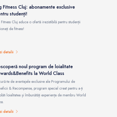
g Fitness Cluj: abonamente exclusive
ntru studenți!
 Fitness Cluj aduce o ofertă irezistibilă pentru studenții
ionați de fitness!
zi detalii
scoperă noul program de loialitate
wards&Benefits la World Class
ură-te de avantajele exclusive ale Programului de
eficii & Recompense, program special creat pentru a-ți
plăti loialitatea și îmbunătăți experiența de membru World
ss.
zi detalii