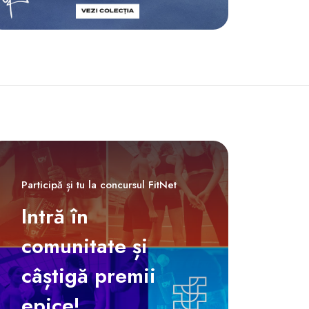
Participă și tu la concursul FitNet
Intră în
comunitate și
câștigă premii
epice!