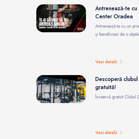
Antrenează-te cu u
Center Oradea
Antrenează-te cu un pri
și beneficiezi de o săp
Vezi detalii
Descoperă clubul 
gratuită!
Încearcă gratuit Clubul D
Vezi detalii