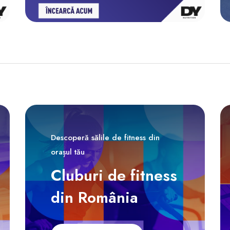
Descoperă sălile de fitness din
orașul tău
Cluburi de fitness
din România