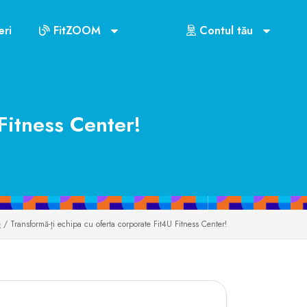
ri
FitZOOM
Contul tău
Fitness Center!
e
/ Transformă-ți echipa cu oferta corporate Fit4U Fitness Center!