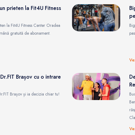
n prieten la Fit4U Fitness
Bi
pe
eten la Fit4U Fitness Center Oradea
Big
tămână gratuită de abonament.
pas
Ve
Dr.FIT Brașov cu o intrare
De
Re
r.FIT Brașov și ia decizia chiar tu!
Buc
Ben
răs
Cla
Ve