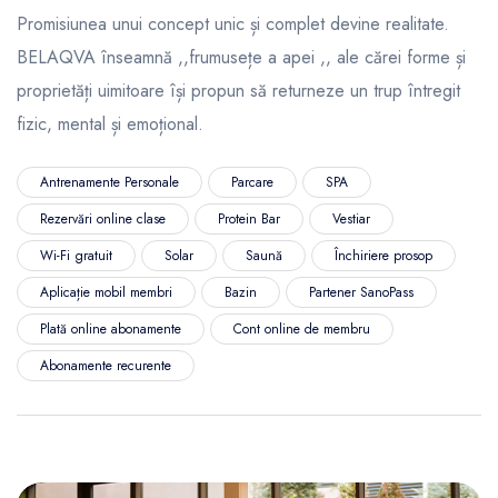
Promisiunea unui concept unic și complet devine realitate.
BELAQVA înseamnă ,,frumusețe a apei ,, ale cărei forme și
proprietăți uimitoare își propun să returneze un trup întregit
fizic, mental și emoțional.
Antrenamente Personale
Parcare
SPA
Rezervări online clase
Protein Bar
Vestiar
Wi-Fi gratuit
Solar
Saună
Închiriere prosop
Aplicație mobil membri
Bazin
Partener SanoPass
Plată online abonamente
Cont online de membru
Abonamente recurente