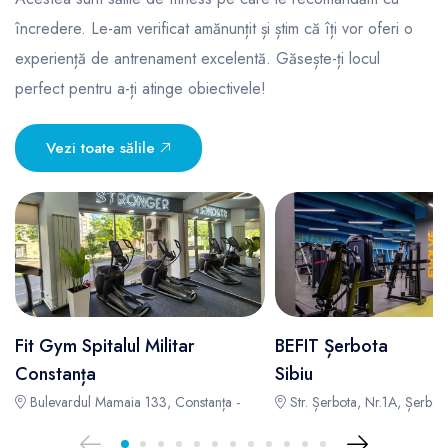
încredere. Le-am verificat amănunțit și știm că îți vor oferi o
experiență de antrenament excelentă. Găsește-ți locul
perfect pentru a-ți atinge obiectivele!
Vezi toate sălile
Fit Gym Spitalul Militar
BEFIT Șerbota
Constanța
Sibiu
Bulevardul Mamaia 133, Constanța -
Str. Șerbota, Nr.1A, Șerbota