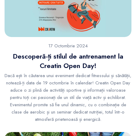
17 Octombrie 2024
Descoperă-ți stilul de antrenament la
Creatin Open Day!
Dacă ești în căutarea unui eveniment dedicat fitnessului și sănătății,
notează-ți data de 19 octombrie în calendar! Creatin Open Day
aduce o zi plină de activități sportive și informații valoroase
pentru toți cei pasionați de un stil de viață activ și echilibrat.
Evenimentul promite să fie unul dinamic, cu o combinație de
clase de aerobic și un seminar dedicat nutriției, totul într-o
atmosferă prietenoasă și energică.