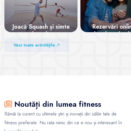
Joacă Squash și simte
Rezervări onli
adrenalina
locul tău la cl
garantat!
Vezi toate activitățile
Vezi sălile
Vezi sălile
Noutăți din lumea fitness
Rămâi la curent cu ultimele știri și inovații din sălile tale de
fitness preferate. Nu rata nimic din ce e nou și interesant în