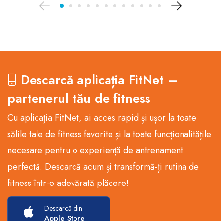
Descarcă aplicația FitNet –
partenerul tău de fitness
Cu aplicația FitNet, ai acces rapid și ușor la toate
sălile tale de fitness favorite și la toate funcționalitățile
necesare pentru o experiență de antrenament
perfectă. Descarcă acum și transformă-ți rutina de
fitness într-o adevărată plăcere!
Descarcă din
Apple Store