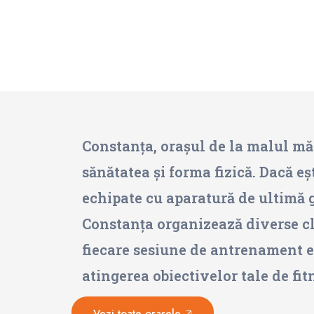
Constanța, orașul de la malul mări
sănătatea și forma fizică. Dacă eș
echipate cu aparatură de ultimă g
Constanța organizează diverse cl
fiecare sesiune de antrenament est
atingerea obiectivelor tale de fi
Vezi toate orașele