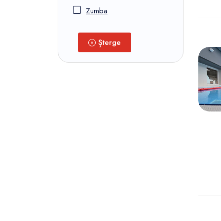
Zumba
Șterge