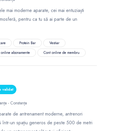
le mai moderne aparate, cei mai entuziaști
tmosferă, pentru ca tu să ai parte de un
care
Protein Bar
Vestiar
ă online abonamente
Cont online de membru
 validat
anța - Constanța
parate de antrenament moderne, antrenori
că într-un spațiu generos de peste 500 de metri