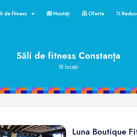
li de fitness
Noutăți
Oferte
Reduce
Săli de fitness
Constanța
18 locații
Luna Boutique Fi