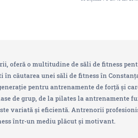
i, oferă o multitudine de săli de fitness pent
ti în căutarea unei săli de fitness în Constan
enerație pentru antrenamente de forță și card
ase de grup, de la pilates la antrenamente f
e variată și eficientă. Antrenorii profesionișt
tness într-un mediu plăcut și motivant.