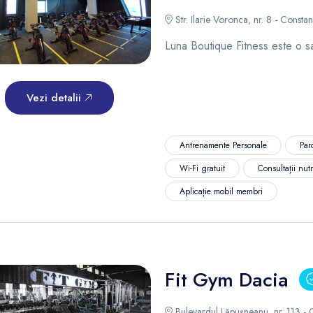
Str. Ilarie Voronca, nr. 8 - Constan
Luna Boutique Fitness este o s
Vezi detalii
Antrenamente Personale
Par
Wi-Fi gratuit
Consultații nutr
Aplicație mobil membri
Fit Gym Dacia
Bulevardul Lăpușneanu, nr. 113 - 