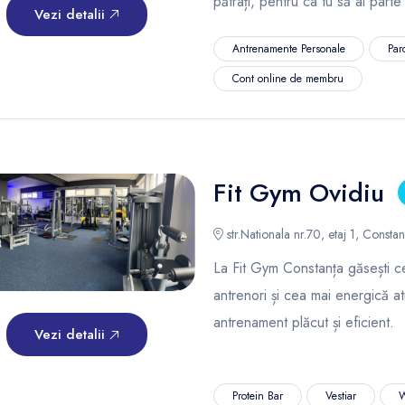
pătrați, pentru ca tu să ai part
Vezi detalii
Antrenamente Personale
Par
Cont online de membru
Fit Gym Ovidiu
str.Nationala nr.70, etaj 1, Consta
La Fit Gym Constanța găsești ce
antrenori și cea mai energică a
antrenament plăcut și eficient.
Vezi detalii
Protein Bar
Vestiar
W