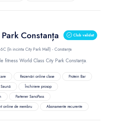
 Park Constanța
Club validat
C (în incinta City Park Mall) - Constanța
 de fitness World Class City Park Constanța.
care
Rezervări online clase
Protein Bar
Saună
Închiriere prosop
n
Partener SanoPass
nt online de membru
Abonamente recurente