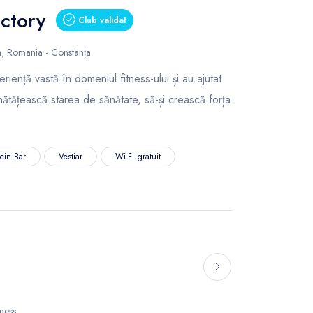
ctory
Club validat
a, Romania - Constanța
riență vastă în domeniul fitness-ului și au ajutat
nătățească starea de sănătate, să-și crească forța
tein Bar
Vestiar
Wi-Fi gratuit
tness