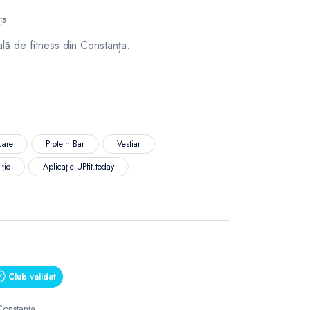
ța
ală de fitness din Constanța.
care
Protein Bar
Vestiar
iție
Aplicație UPfit.today
Club validat
Constanța