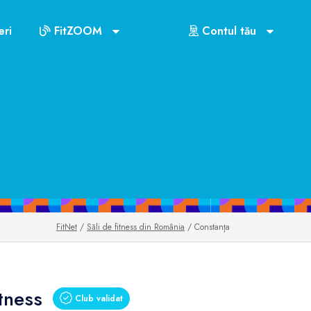
ri
FitZOOM
Contul tău
FitNet
/
Săli de fitness din România
/ Constanța
tness
Club validat