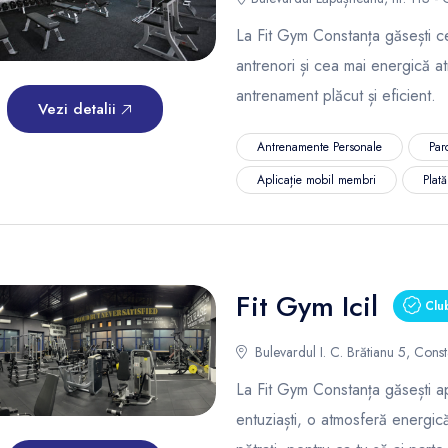
La Fit Gym Constanța găsești ce
antrenori și cea mai energică a
antrenament plăcut și eficient.
Vezi detalii
Antrenamente Personale
Par
Aplicație mobil membri
Plat
Fit Gym Icil
Club
Bulevardul I. C. Brătianu 5, Const
La Fit Gym Constanța găsești a
entuziaști, o atmosferă energi