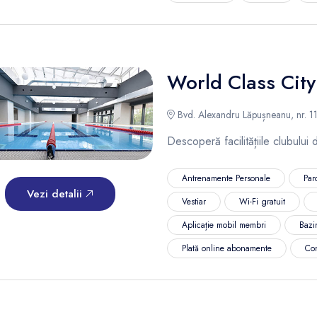
World Class City
Bvd. Alexandru Lăpușneanu, nr. 116
Descoperă facilitățiile clubului
Antrenamente Personale
Par
Vezi detalii
Vestiar
Wi-Fi gratuit
Aplicație mobil membri
Bazi
Plată online abonamente
Co