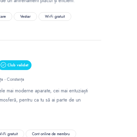
e de un antrenament plăcut și eficient.
care
Vestiar
Wi-Fi gratuit
Club validat
nța - Constanța
le mai moderne aparate, cei mai entuziaști
tmosferă, pentru ca tu să ai parte de un
i-Fi gratuit
Cont online de membru