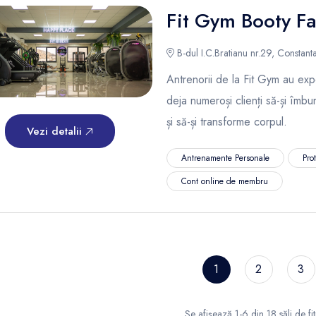
Fit Gym Booty Fa
B-dul I.C.Bratianu nr.29, Constant
Antrenorii de la Fit Gym au expe
deja numeroși clienți să-și îmbu
și să-și transforme corpul.
Vezi detalii
Antrenamente Personale
Pro
Cont online de membru
1
2
3
Se afișează 1-6 din 18 săli de fi