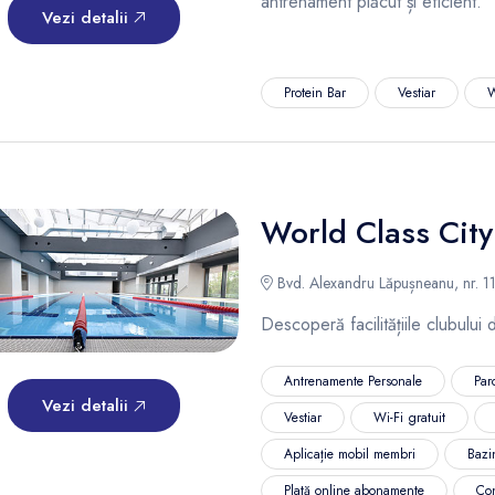
antrenament plăcut și eficient.
Vezi detalii
Protein Bar
Vestiar
W
World Class City
Bvd. Alexandru Lăpușneanu, nr. 116
Descoperă facilitățiile clubului
Antrenamente Personale
Par
Vezi detalii
Vestiar
Wi-Fi gratuit
Aplicație mobil membri
Bazi
Plată online abonamente
Co