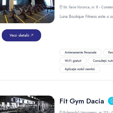
Str. Ilarie Voronca, nr. 8 - Constan
Luna Boutique Fitness este o s
Vezi detalii
Antrenamente Personale
Par
Wi-Fi gratuit
Consultații nutr
Aplicație mobil membri
Fit Gym Dacia
Bulevardul Lăpușneanu, nr. 113 - 