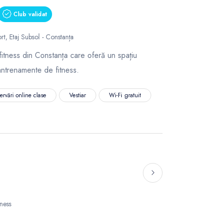
Club validat
rt, Etaj Subsol - Constanța
fitness din Constanța care oferă un spațiu
antrenamente de fitness.
ervări online clase
Vestiar
Wi-Fi gratuit
tness