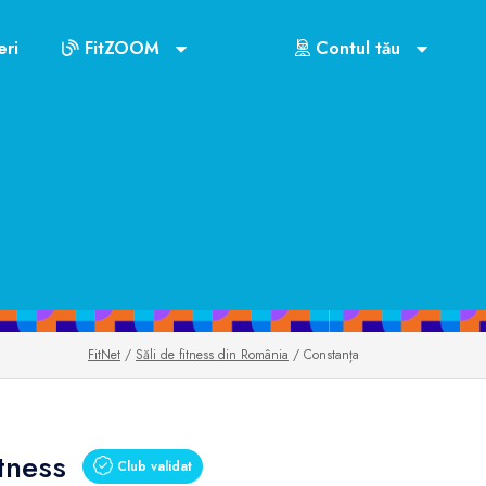
ri
FitZOOM
Contul tău
FitNet
/
Săli de fitness din România
/ Constanța
tness
Club validat