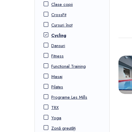
Clase copii
CrossFit
Cursuri înot
Cycling
Dansuri
Fitness
Functional Training
Masaj
Pilates
Programe Les Mills
TRX
Yoga
Zonă greutăți