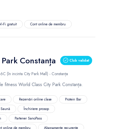
i-Fi gratuit
Cont online de membru
 Park Constanța
Club validat
C (în incinta City Park Mall) - Constanța
 de fitness World Class City Park Constanța.
care
Rezervări online clase
Protein Bar
Saună
Închiriere prosop
n
Partener SanoPass
nt online de membru
Abonamente recurente