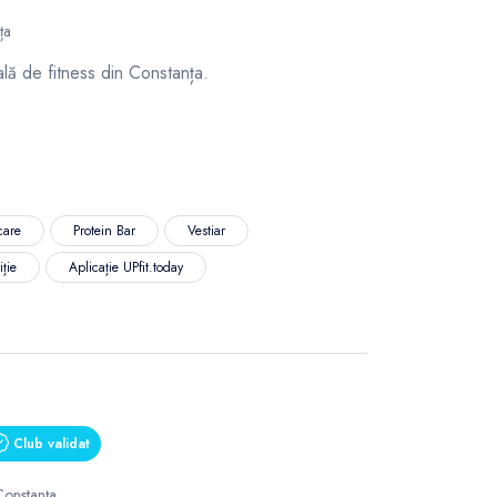
ța
ală de fitness din Constanța.
care
Protein Bar
Vestiar
iție
Aplicație UPfit.today
Club validat
Constanța