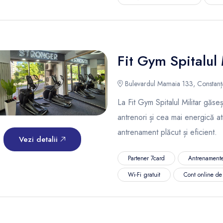
Fit Gym Spitalul 
Bulevardul Mamaia 133, Constanța
La Fit Gym Spitalul Militar găse
antrenori și cea mai energică a
antrenament plăcut și eficient.
Vezi detalii
Partener 7card
Antrenamente
Wi-Fi gratuit
Cont online d