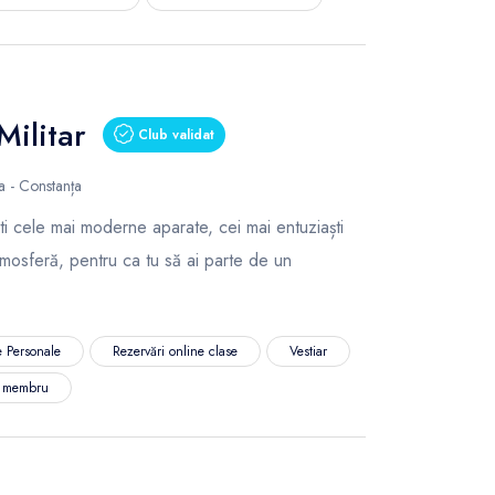
Militar
Club validat
 - Constanța
ști cele mai moderne aparate, cei mai entuziaști
tmosferă, pentru ca tu să ai parte de un
 Personale
Rezervări online clase
Vestiar
e membru