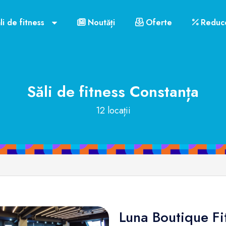
li de fitness
Noutăți
Oferte
Reduce
Săli de fitness
Constanța
12 locații
Luna Boutique Fi