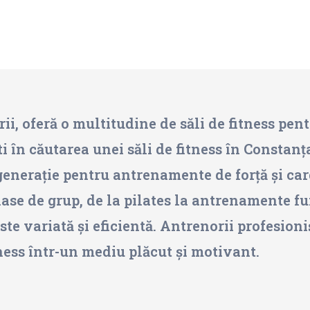
i, oferă o multitudine de săli de fitness pent
ti în căutarea unei săli de fitness în Constan
enerație pentru antrenamente de forță și card
ase de grup, de la pilates la antrenamente f
e variată și eficientă. Antrenorii profesionișt
tness într-un mediu plăcut și motivant.