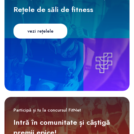
Rețele de săli de fitness
vezi rețelele
Participă și tu la concursul FitNet
Intră în comunitate și câștigă
premii epice!