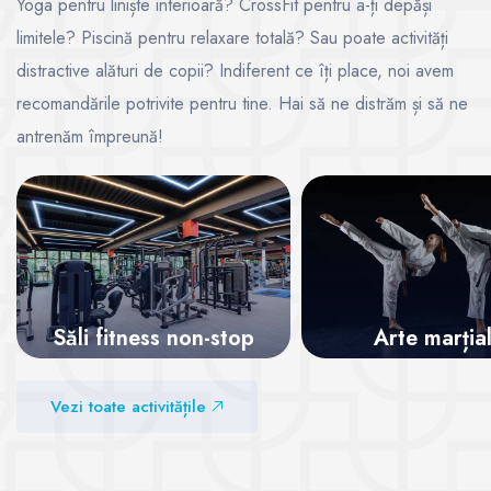
Yoga pentru liniște interioară? CrossFit pentru a-ți depăși
limitele? Piscină pentru relaxare totală? Sau poate activități
distractive alături de copii? Indiferent ce îți place, noi avem
recomandările potrivite pentru tine. Hai să ne distrăm și să ne
antrenăm împreună!
Săli fitness non-stop
Arte marția
Vezi sălile
Vezi sălile
Vezi toate activitățile