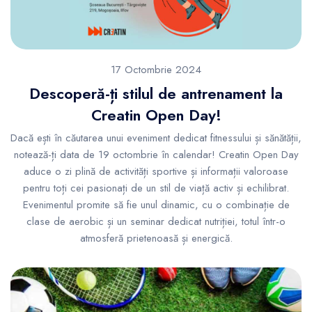
17 Octombrie 2024
Descoperă-ți stilul de antrenament la
Creatin Open Day!
Dacă ești în căutarea unui eveniment dedicat fitnessului și sănătății,
notează-ți data de 19 octombrie în calendar! Creatin Open Day
aduce o zi plină de activități sportive și informații valoroase
pentru toți cei pasionați de un stil de viață activ și echilibrat.
Evenimentul promite să fie unul dinamic, cu o combinație de
clase de aerobic și un seminar dedicat nutriției, totul într-o
atmosferă prietenoasă și energică.