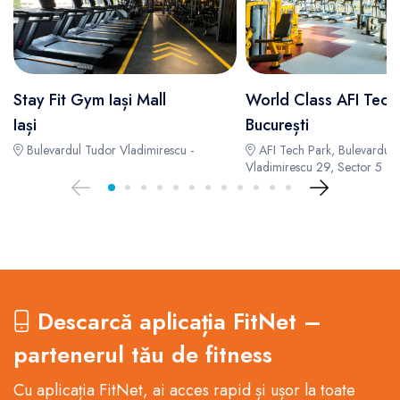
Stay Fit Gym Iași Mall
World Class AFI Tech
Iași
București
Bulevardul Tudor Vladimirescu -
AFI Tech Park, Bulevardul 
Vladimirescu 29, Sector 5 -
Descarcă aplicația FitNet –
partenerul tău de fitness
Cu aplicația FitNet, ai acces rapid și ușor la toate