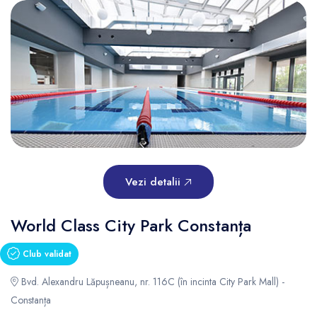
Vezi detalii
World Class City Park Constanța
Club validat
Bvd. Alexandru Lăpușneanu, nr. 116C (în incinta City Park Mall) -
Constanța