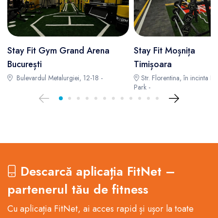
Stay Fit Gym Grand Arena
Stay Fit Moșnița
București
Timișoara
Bulevardul Metalurgiei, 12-18 -
Str. Florentina, în incinta F
Park -
Descarcă aplicația FitNet –
partenerul tău de fitness
Cu aplicația FitNet, ai acces rapid și ușor la toate