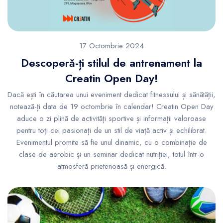
17 Octombrie 2024
Descoperă-ți stilul de antrenament la
Creatin Open Day!
Dacă ești în căutarea unui eveniment dedicat fitnessului și sănătății,
notează-ți data de 19 octombrie în calendar! Creatin Open Day
aduce o zi plină de activități sportive și informații valoroase
pentru toți cei pasionați de un stil de viață activ și echilibrat.
Evenimentul promite să fie unul dinamic, cu o combinație de
clase de aerobic și un seminar dedicat nutriției, totul într-o
atmosferă prietenoasă și energică.