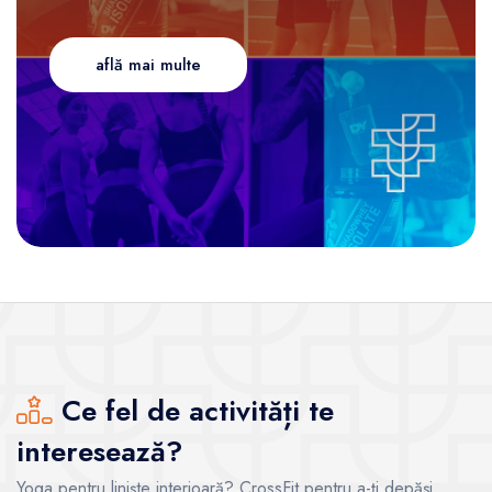
află mai multe
Ce fel de activități te
interesează?
Yoga pentru liniște interioară? CrossFit pentru a-ți depăși