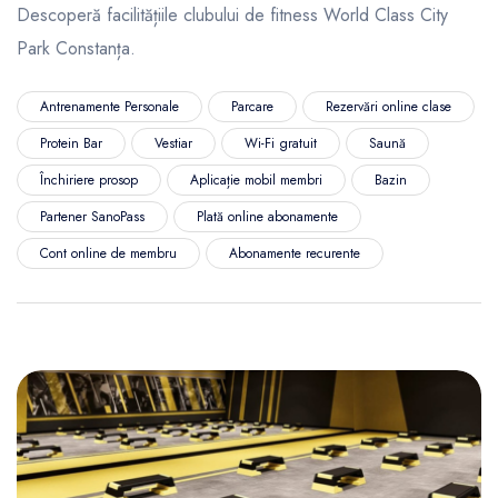
Descoperă facilitățiile clubului de fitness World Class City
Park Constanța.
Antrenamente Personale
Parcare
Rezervări online clase
Protein Bar
Vestiar
Wi-Fi gratuit
Saună
Închiriere prosop
Aplicație mobil membri
Bazin
Partener SanoPass
Plată online abonamente
Cont online de membru
Abonamente recurente