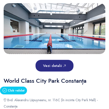
Vezi detalii
World Class City Park Constanța
Club validat
Bvd. Alexandru Lăpușneanu, nr. 116C (în incinta City Park Mall) -
Constanța