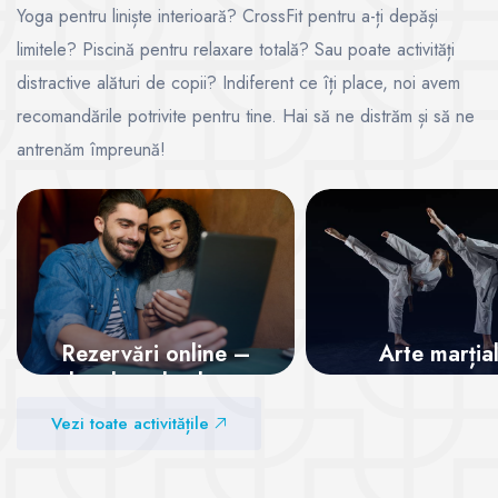
Yoga pentru liniște interioară? CrossFit pentru a-ți depăși
limitele? Piscină pentru relaxare totală? Sau poate activități
distractive alături de copii? Indiferent ce îți place, noi avem
recomandările potrivite pentru tine. Hai să ne distrăm și să ne
antrenăm împreună!
Rezervări online –
Arte marția
locul tău la clase,
garantat!
Vezi sălile
Vezi toate activitățile
Vezi sălile