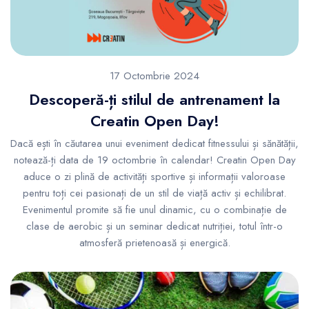
17 Octombrie 2024
Descoperă-ți stilul de antrenament la
Creatin Open Day!
Dacă ești în căutarea unui eveniment dedicat fitnessului și sănătății,
notează-ți data de 19 octombrie în calendar! Creatin Open Day
aduce o zi plină de activități sportive și informații valoroase
pentru toți cei pasionați de un stil de viață activ și echilibrat.
Evenimentul promite să fie unul dinamic, cu o combinație de
clase de aerobic și un seminar dedicat nutriției, totul într-o
atmosferă prietenoasă și energică.