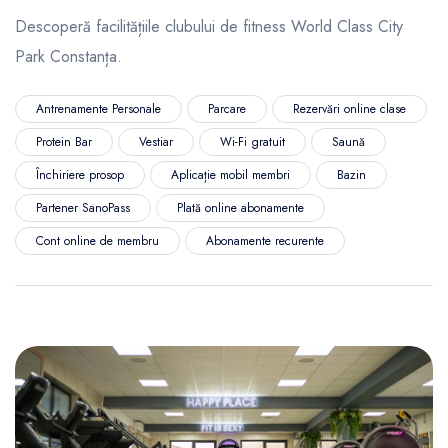
Descoperă facilitățiile clubului de fitness World Class City
Park Constanța.
Antrenamente Personale
Parcare
Rezervări online clase
Protein Bar
Vestiar
Wi-Fi gratuit
Saună
Închiriere prosop
Aplicație mobil membri
Bazin
Partener SanoPass
Plată online abonamente
Cont online de membru
Abonamente recurente