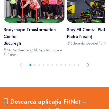
Bodyshape Transformation
Stay Fit Central Piat
Center
Piatra Neamț
București
Bulevardul Decebal 15, Pia
Str. Nicolae Caramfil, Nr. 71-73, Scara
B, Parter -
Descarcă aplicația FitNet –