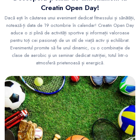
Creatin Open Day!
Dacă ești în căutarea unui eveniment dedicat fitnessului și sănătății,
notează-ți data de 19 octombrie în calendar! Creatin Open Day
aduce o zi plină de activități sportive și informații valoroase
pentru toți cei pasionați de un stil de viață activ și echilibrat.
Evenimentul promite să fie unul dinamic, cu o combinație de
clase de aerobic și un seminar dedicat nutriției, totul într-o
atmosferă prietenoasă și energică.