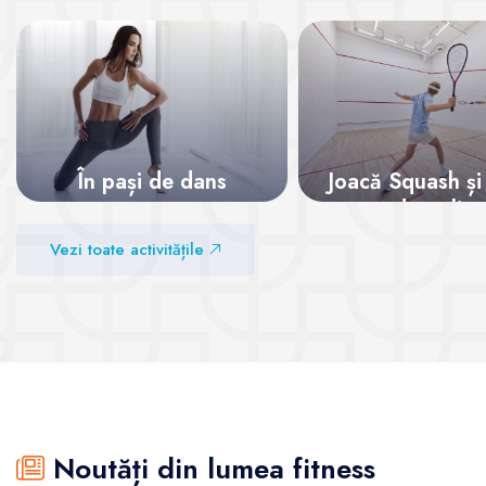
În pași de dans
Joacă Squash și
adrenalina
Vezi sălile
Vezi toate activitățile
Vezi sălile
Noutăți din lumea fitness