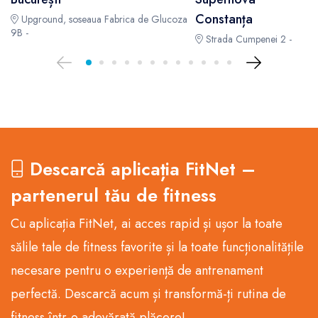
Constanța
Upground, soseaua Fabrica de Glucoza
9B -
Strada Cumpenei 2 -
Descarcă aplicația FitNet –
partenerul tău de fitness
Cu aplicația FitNet, ai acces rapid și ușor la toate
sălile tale de fitness favorite și la toate funcționalitățile
necesare pentru o experiență de antrenament
perfectă. Descarcă acum și transformă-ți rutina de
fitness într-o adevărată plăcere!