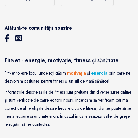
Alătură-te comunității noastre
FitNet - energie, motivație, fitness și sănătate
FitNet.ro este locul unde toți găsim
motivația
și
energia
prin care ne
dezvoltăm pasiunea pentru fitness și un stil de viață sănătos!
Informațiile despre sălile de fitness sunt preluate din diverse surse online
și sunt verificate de către editorii noștri. Încercăm să verificăm cât mai
corect detaliile afișate despre fiecare club de fitness, dar se poate să se
mai strecoare și anumite erori. În cazul în care sesizezi astfel de greșeli
te rugăm să ne contactezi.