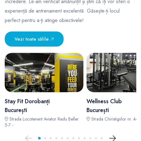
încredere. Le-am verificat amănunțit și știm că îți vor oferi o
experiență de antrenament excelentă. Găsește-ți locul
perfect pentru a-ți atinge obiectivele!
Vezi toate sălile
Stay Fit Dorobanți
Wellness Club
București
București
Strada Locotenent Aviator Radu Beller
Strada Chiristigiilor nr. 46,
5-7 -