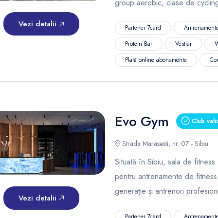
group aerobic, clase de cyclin
Vezi detalii
Partener 7card
Antrenamente
Protein Bar
Vestiar
W
Plată online abonamente
Co
Evo Gym
Club vali
Strada Marasesti, nr. 07 - Sibiu
Situată în Sibiu, sala de fitne
pentru antrenamente de fitness
generație și antrenori profesioni
Vezi detalii
Partener 7card
Antrenamente