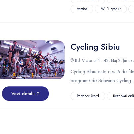
Vestiar
Wi-Fi gratuit
Cycling Sibiu
Bd. Victoriei Nr. 42, Etaj 2, (în cad
Cycling Sibiu este o sală de fi
programe de Schwinn Cycling.
Vezi detalii
Partener 7card
Rezervări onl