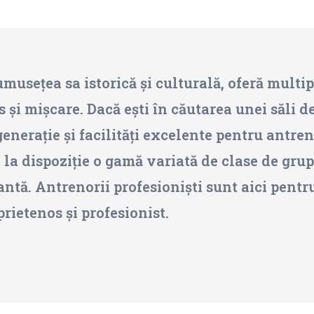
musețea sa istorică și culturală, oferă multipl
s și mișcare. Dacă ești în căutarea unei săli de
enerație și facilități excelente pentru antren
 la dispoziție o gamă variată de clase de grup
tă. Antrenorii profesioniști sunt aici pentru a
rietenos și profesionist.