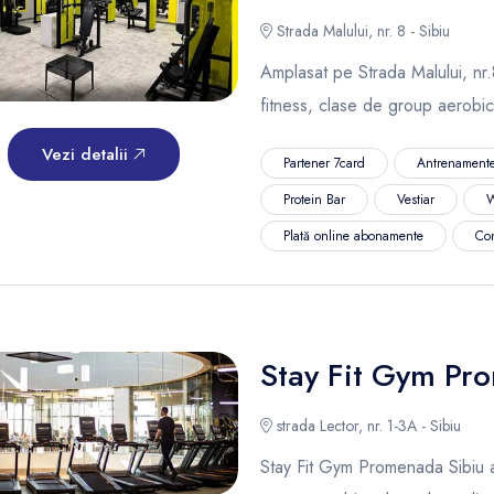
Strada Malului, nr. 8 - Sibiu
Amplasat pe Strada Malului, nr.8,
fitness, clase de group aerobi
Vezi detalii
Partener 7card
Antrenamente
Protein Bar
Vestiar
W
Plată online abonamente
Co
Stay Fit Gym Pr
strada Lector, nr. 1-3A - Sibiu
Stay Fit Gym Promenada Sibiu are