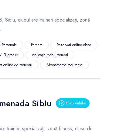
 Sibiu, clubul are traineri specializați, zonă
c.
 Personale
Parcare
Rezervări online clase
i-Fi gratuit
Aplicație mobil membri
nt online de membru
Abonamente recurente
omenada Sibiu
Club validat
 traineri specializați, zonă fitness, clase de