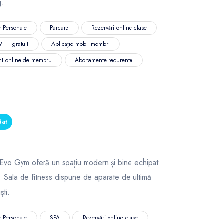
g.
 Personale
Parcare
Rezervări online clase
i-Fi gratuit
Aplicație mobil membri
nt online de membru
Abonamente recurente
dat
ss Evo Gym oferă un spațiu modern și bine echipat
. Sala de fitness dispune de aparate de ultimă
ști.
 Personale
SPA
Rezervări online clase