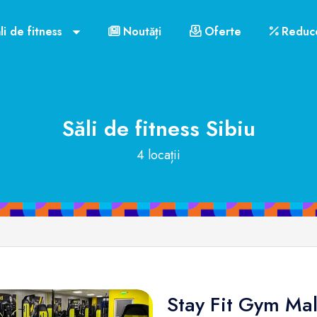
li de fitness
Noutăți
Oferte
Reduce
Săli de fitness
Sibiu
4 locații
Stay Fit Gym Mal