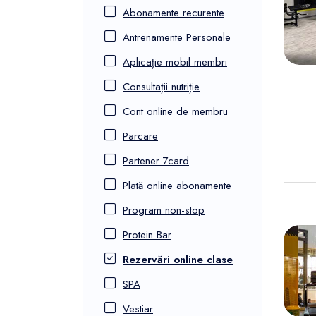
FunOne
Abonamente recurente
Antrenamente Personale
Aplicație mobil membri
Consultații nutriție
Cont online de membru
Parcare
Partener 7card
Plată online abonamente
Program non-stop
Protein Bar
Rezervări online clase
SPA
Vestiar