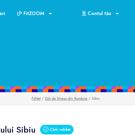
ri
FitZOOM
Contul tău
FitNet
/
Săli de fitness din România
/ Sibiu
ului Sibiu
Club validat