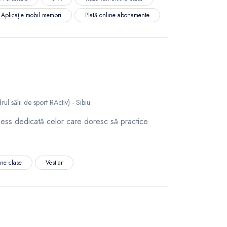
Aplicație mobil membri
Plată online abonamente
rul sălii de sport RActiv) - Sibiu
tness dedicată celor care doresc să practice
ine clase
Vestiar