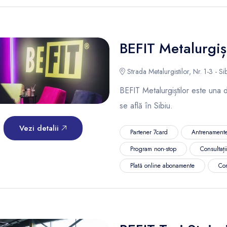
BEFIT Metalurgișt
Strada Metalurgistilor, Nr. 1-3 - Si
BEFIT Metalurgiștilor este una di
se află în Sibiu.
Vezi detalii
Partener 7card
Antrenamente
Program non-stop
Consultații
Plată online abonamente
Co