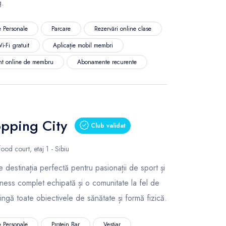
g.
 Personale
Parcare
Rezervări online clase
i-Fi gratuit
Aplicație mobil membri
nt online de membru
Abonamente recurente
pping City
Club validat
ood court, etaj 1 - Sibiu
e destinația perfectă pentru pasionații de sport și
tness complet echipată și o comunitate la fel de
tingă toate obiectivele de sănătate și formă fizică.
 Personale
Protein Bar
Vestiar