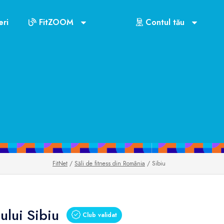
ri
FitZOOM
Contul tău
FitNet
/
Săli de fitness din România
/ Sibiu
ului Sibiu
Club validat