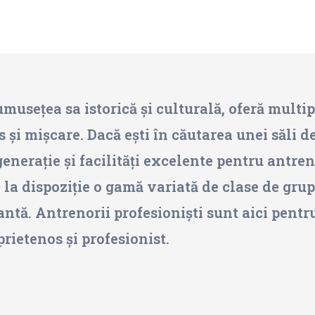
musețea sa istorică și culturală, oferă multipl
s și mișcare. Dacă ești în căutarea unei săli de
enerație și facilități excelente pentru antren
 la dispoziție o gamă variată de clase de grup
tă. Antrenorii profesioniști sunt aici pentru a
rietenos și profesionist.