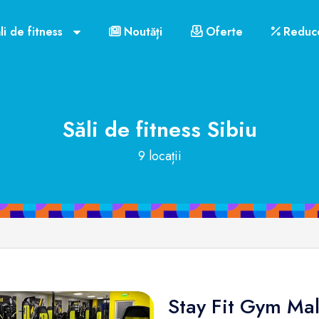
li de fitness
Noutăți
Oferte
Reduce
Săli de fitness
Sibiu
9 locații
Stay Fit Gym Mal