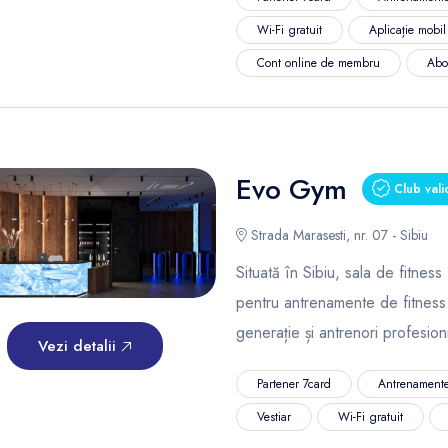
Wi-Fi gratuit
Aplicație mobi
Cont online de membru
Abo
Evo Gym
Club vali
Strada Marasesti, nr. 07 - Sibiu
Situată în Sibiu, sala de fitne
pentru antrenamente de fitness
generație și antrenori profesioni
Vezi detalii
Partener 7card
Antrenamente
Vestiar
Wi-Fi gratuit