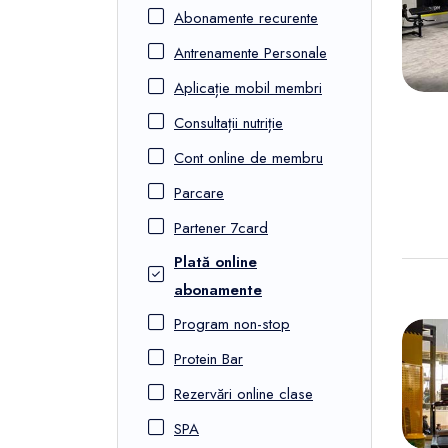
FunOne
Abonamente recurente
Antrenamente Personale
Aplicație mobil membri
Consultații nutriție
Cont online de membru
Parcare
Partener 7card
Plată online
abonamente
Program non-stop
Protein Bar
Rezervări online clase
SPA