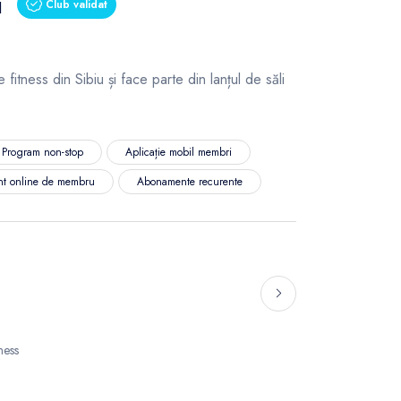
i
Club validat
 fitness din Sibiu și face parte din lanțul de săli
Program non-stop
Aplicație mobil membri
nt online de membru
Abonamente recurente
ness