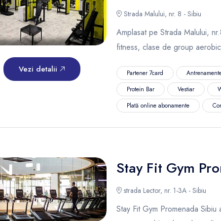
Strada Malului, nr. 8 - Sibiu
Amplasat pe Strada Malului, nr.8,
fitness, clase de group aerobi
Vezi detalii
Partener 7card
Antrenamente
Protein Bar
Vestiar
W
Plată online abonamente
Co
Stay Fit Gym Pr
strada Lector, nr. 1-3A - Sibiu
Stay Fit Gym Promenada Sibiu are