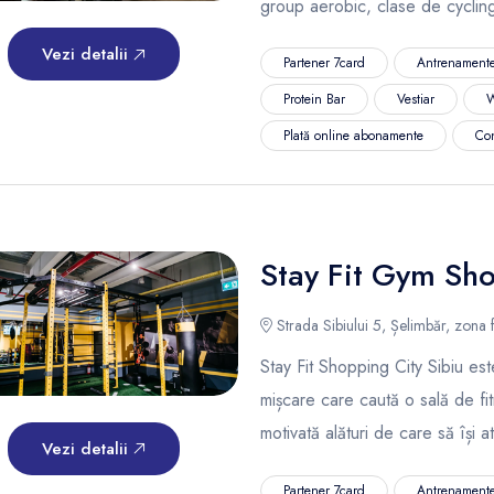
group aerobic, clase de cyclin
Vezi detalii
Partener 7card
Antrenamente
Protein Bar
Vestiar
W
Plată online abonamente
Co
Stay Fit Gym Sho
Strada Sibiului 5, Șelimbăr, zona f
Stay Fit Shopping City Sibiu est
mișcare care caută o sală de fi
motivată alături de care să își a
Vezi detalii
Partener 7card
Antrenamente