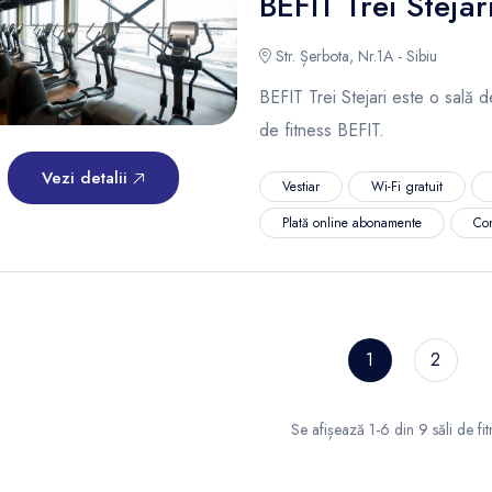
BEFIT Trei Stejar
Str. Șerbota, Nr.1A - Sibiu
BEFIT Trei Stejari este o sală de
de fitness BEFIT.
Vezi detalii
Vestiar
Wi-Fi gratuit
Plată online abonamente
Co
1
2
Se afișează 1-6 din 9 săli de fit