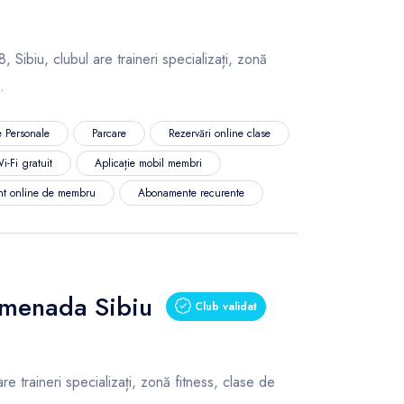
 Sibiu, clubul are traineri specializați, zonă
c.
 Personale
Parcare
Rezervări online clase
i-Fi gratuit
Aplicație mobil membri
nt online de membru
Abonamente recurente
omenada Sibiu
Club validat
 traineri specializați, zonă fitness, clase de