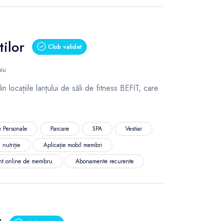
ilor
Club validat
biu
n locațiile lanțului de săli de fitness BEFIT, care
 Personale
Parcare
SPA
Vestiar
 nutriție
Aplicație mobil membri
nt online de membru
Abonamente recurente