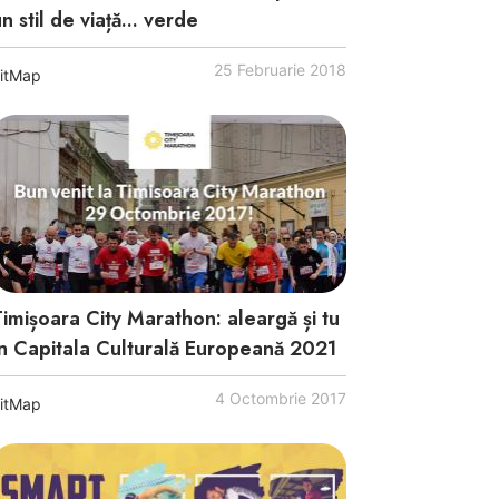
n stil de viață... verde
25 Februarie 2018
itMap
Timișoara City Marathon: aleargă și tu
în Capitala Culturală Europeană 2021
4 Octombrie 2017
itMap