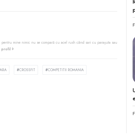
F
 pentru mine nimic nu se compară cu acel rush când sari cu parașuta sau
 profil
OARA
#
CROSSFIT
#
COMPETITII ROMANIA
F