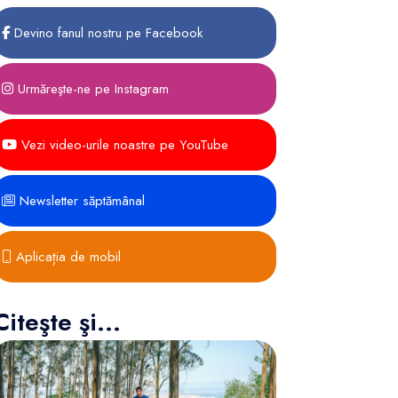
Devino fanul nostru pe Facebook
Urmăreşte-ne pe Instagram
Vezi video-urile noastre pe YouTube
Newsletter săptămânal
Aplicația de mobil
Citeşte şi...