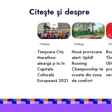
Citeşte şi despre
FitMap
FitMap
Fi
Timișoara City
Nouă provocare
Ro
Marathon:
alert: Uphill
Th
aleargă și tu în
Running
USC
Capitala
Championship te
pr
Culturală
scoate din zona
cei
Europeană 2021
de comfort