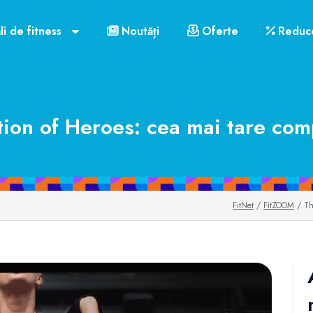
li de fitness
Noutăți
Oferte
Reduce
on of Heroes: cea mai tare compe
FitNet
/
FitZOOM
/ The