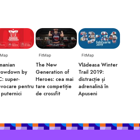
tMap
FitMap
FitMap
manian
The New
Vlădeasa Winter
rowdown by
Generation of
Trail 2019:
: super-
Heroes: cea mai
distracție și
ovocare pentru
tare competiție
adrenalină în
 puternici
de crossfit
Apuseni