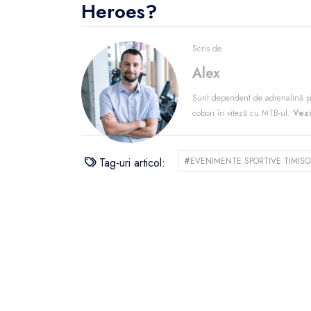
Heroes?
Scris de
Alex
Sunt dependent de adrenalină și
cobori în viteză cu MTB-ul.
Vezi
Tag-uri articol:
#
EVENIMENTE SPORTIVE TIMIS