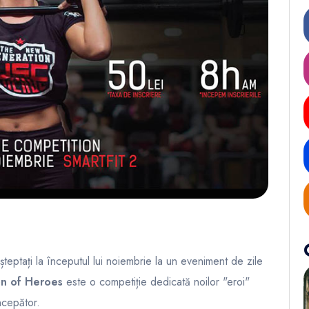
 așteptați la începutul lui noiembrie la un eveniment de zile
n of Heroes
este o competiție dedicată noilor "eroi"
începător.