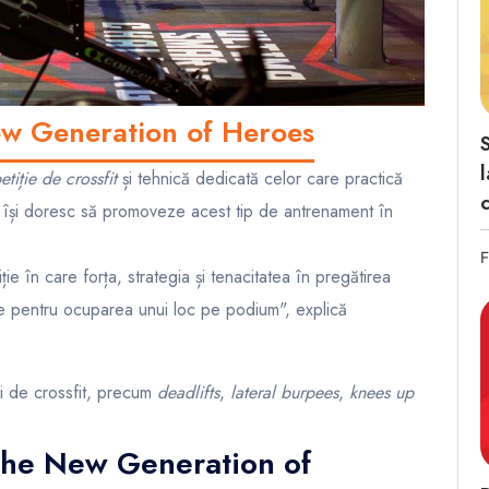
New Generation of Heroes
S
tiție de crossfit
și tehnică dedicată celor care practică
rii își doresc să promoveze acest tip de antrenament în
F
în care forța, strategia și tenacitatea în pregătirea
sive pentru ocuparea unui loc pe podium", explică
ii de crossfit, precum
deadlifts
,
lateral burpees
,
knees up
a The New Generation of