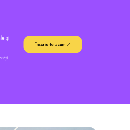
le și
Înscrie-te acum
ității