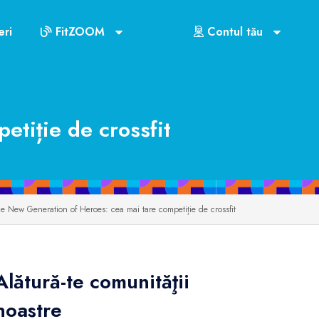
ri
FitZOOM
Contul tău
tiție de crossfit
 New Generation of Heroes: cea mai tare competiție de crossfit
Alătură-te comunităţii
noastre