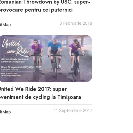
Romanian Throwdown by USC: super-
provocare pentru cei puternici
3 Februarie 2018
itMap
United We Ride 2017: super
eveniment de cycling la Timișoara
11 Septembrie 2017
itMap