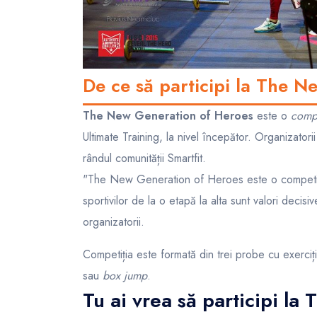
De ce să participi la The 
The New Generation of Heroes
este o
compe
Ultimate Training, la nivel începător. Organizato
rândul comunității Smartfit.
"The New Generation of Heroes este o competiție 
sportivilor de la o etapă la alta sunt valori deci
organizatorii.
Competiția este formată din trei probe cu exerciț
sau
box jump
.
Tu ai vrea să participi l