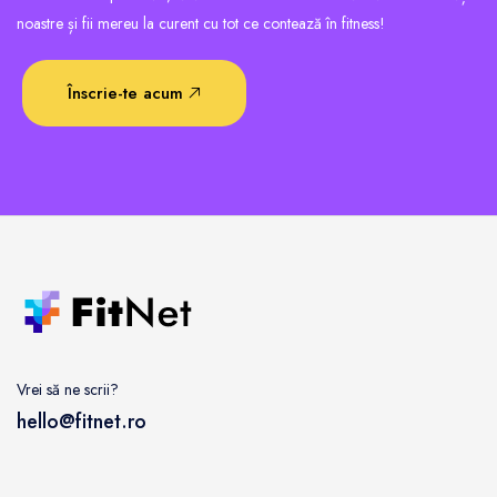
noastre și fii mereu la curent cu tot ce contează în fitness!
Înscrie-te acum
Vrei să ne scrii?
hello@fitnet.ro