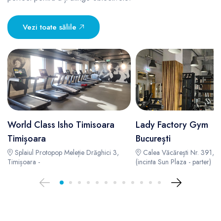
Vezi toate sălile
World Class Isho Timisoara
Lady Factory Gym
Timișoara
București
Splaiul Protopop Meleție Drăghici 3,
Calea Văcărești Nr. 391, s
Timișoara -
(incinta Sun Plaza - parter) -