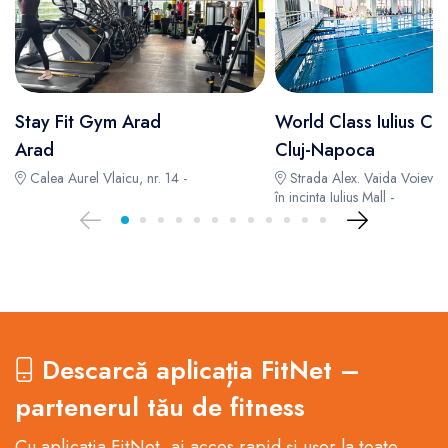
Stay Fit Gym Arad
World Class Iulius Clu
Arad
Cluj-Napoca
Calea Aurel Vlaicu, nr. 14 -
Strada Alex. Vaida Voievod
în incinta Iulius Mall -
Descarcă aplicația FitNet –
partenerul tău de fitness
Cu aplicația FitNet, ai acces rapid și ușor la toate