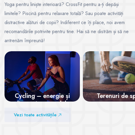
Yoga pentru liniște interioară? CrossFit pentru a-ți depăși
limitele? Piscină pentru relaxare totală? Sau poate activități
distractive alături de copii? Indiferent ce îți place, noi avem
recomandările potrivite pentru tine. Hai să ne distrăm și să ne
antrenăm împreună!
Cycling – energie și
Terenuri de s
distracție pe pedale
Vezi sălile
Vezi toate activitățile
Vezi sălile