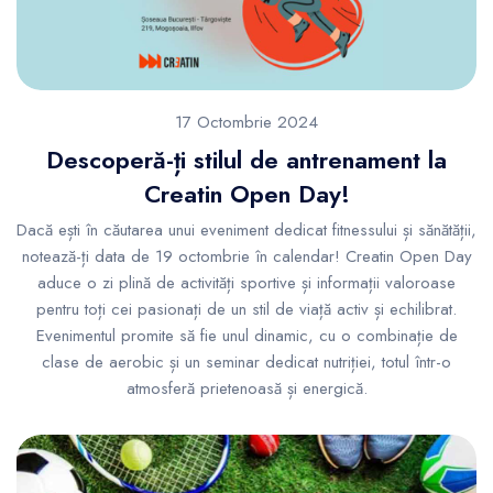
17 Octombrie 2024
Descoperă-ți stilul de antrenament la
Creatin Open Day!
Dacă ești în căutarea unui eveniment dedicat fitnessului și sănătății,
notează-ți data de 19 octombrie în calendar! Creatin Open Day
aduce o zi plină de activități sportive și informații valoroase
pentru toți cei pasionați de un stil de viață activ și echilibrat.
Evenimentul promite să fie unul dinamic, cu o combinație de
clase de aerobic și un seminar dedicat nutriției, totul într-o
atmosferă prietenoasă și energică.