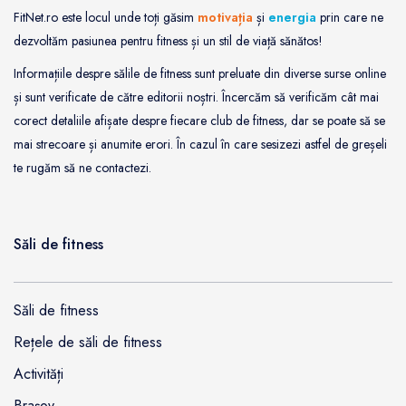
FitNet.ro este locul unde toți găsim
motivația
și
energia
prin care ne
dezvoltăm pasiunea pentru fitness și un stil de viață sănătos!
Informațiile despre sălile de fitness sunt preluate din diverse surse online
și sunt verificate de către editorii noștri. Încercăm să verificăm cât mai
corect detaliile afișate despre fiecare club de fitness, dar se poate să se
mai strecoare și anumite erori. În cazul în care sesizezi astfel de greșeli
te rugăm să ne contactezi.
Săli de fitness
Săli de fitness
Rețele de săli de fitness
Activități
Brașov