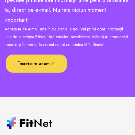
ta, direct pe e-mail. Nu rata niciun moment
important!
Adresa ta de e-mail este în siguranță la noi. Vei primi doar informații
utile de la echipa FitNet, fără emailuri nesolicitate. Alătură-te comunității
noastre și fii mereu la curent cu tot ce contează în fitness!
Înscrie-te acum