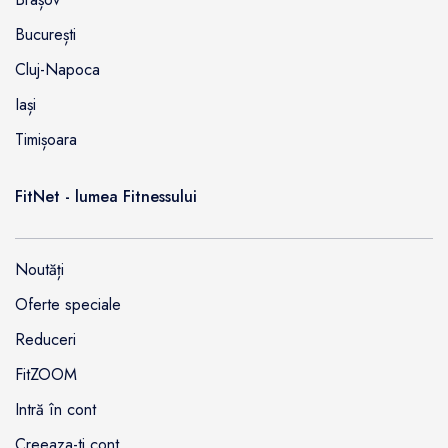
București
Cluj-Napoca
Iași
Timișoara
FitNet - lumea Fitnessului
Noutăți
Oferte speciale
Reduceri
FitZOOM
Intră în cont
Creeaza-ti cont