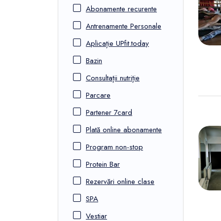
FunOne
Abonamente recurente
Antrenamente Personale
Aplicație UPfit.today
Bazin
Consultații nutriție
Parcare
Partener 7card
Plată online abonamente
Program non-stop
Protein Bar
Rezervări online clase
SPA
Vestiar