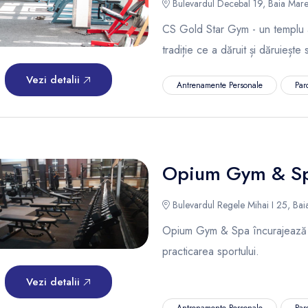
Bulevardul Decebal 19, Baia Mare
CS Gold Star Gym - un templu al
tradiție ce a dăruit și dăruiește 
Vezi detalii
Antrenamente Personale
Par
Opium Gym & S
Bulevardul Regele Mihai I 25, Bai
Opium Gym & Spa încurajează și 
practicarea sportului.
Vezi detalii
Antrenamente Personale
Par