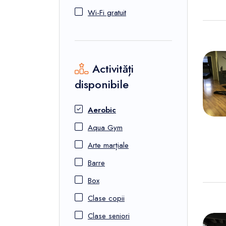
Wi-Fi gratuit
Activități
disponibile
Aerobic
Aqua Gym
Arte marțiale
Barre
Box
Clase copii
Clase seniori