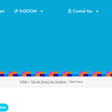
ri
FitZOOM
Contul tău
FitNet
/
Săli de fitness din România
/ Baia Mare
idat