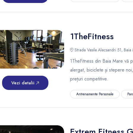
1TheFitness
Strada Vasile Alecsandri 51, Baia
1TheFitness din Baia Mare vă 
alergat, biciclete și stepere noi,
prețuri competitive.
Vezi detalii
Antrenamente Personale
Par
Extrem Fitness 