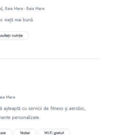
s), Baia Mare - Baia Mare
 o viață mai bună.
ultații nutriție
aia Mare
așteaptă cu servicii de fitness și aerobic,
mente personalizate.
care
Vestiar
Wi-Fi gratuit