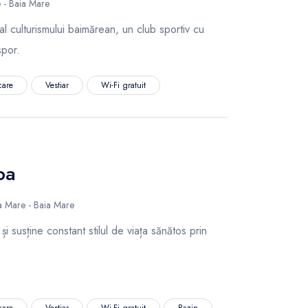
 - Baia Mare
 culturismului baimărean, un club sportiv cu
spor.
care
Vestiar
Wi-Fi gratuit
pa
a Mare - Baia Mare
susține constant stilul de viața sănătos prin
care
Vestiar
Wi-Fi gratuit
Bazin