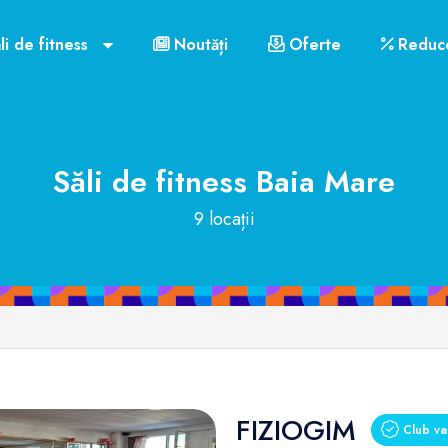
li de fitness
Noutăți
Oferte
Reduce
Săli de fitness
Baia Mare
9 locații
FIZIOGIM
Club val