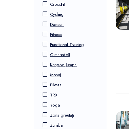
CrossFit
Cycling
Dansuri
Fitness
Functional Training
Gimnastică
Kangoo Jumps
Masaj
Pilates
TRX
Yoga
Zonă greutăți
Zumba