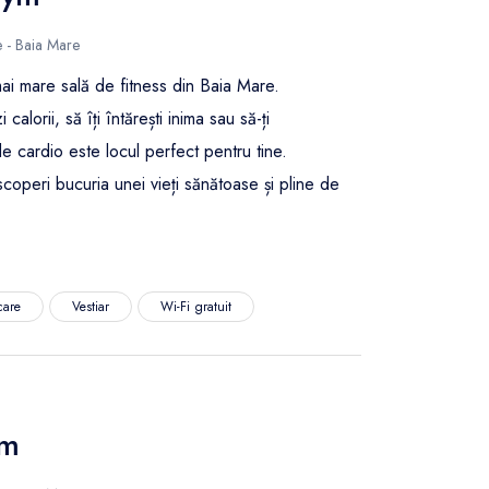
e - Baia Mare
i mare sală de fitness din Baia Mare.
 calorii, să îți întărești inima sau să-ți
e cardio este locul perfect pentru tine.
operi bucuria unei vieți sănătoase și pline de
care
Vestiar
Wi-Fi gratuit
ym