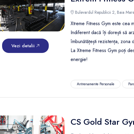
Bulevardul Republicii 2, Baia Mar
Xtreme Fitness Gym este cea ma
Indiferent dacă îți dorești să arzi
îmbunătățești rezistența, zona d
Vezi detalii
La Xtreme Fitness Gym poți desc
energie!
Antrenamente Personale
Par
CS Gold Star G