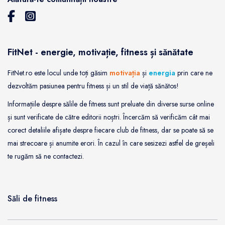
FitNet - energie, motivație, fitness și sănătate
FitNet.ro este locul unde toți găsim
motivația
și
energia
prin care ne
dezvoltăm pasiunea pentru fitness și un stil de viață sănătos!
Informațiile despre sălile de fitness sunt preluate din diverse surse online
și sunt verificate de către editorii noștri. Încercăm să verificăm cât mai
corect detaliile afișate despre fiecare club de fitness, dar se poate să se
mai strecoare și anumite erori. În cazul în care sesizezi astfel de greșeli
te rugăm să ne contactezi.
Săli de fitness