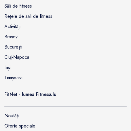
Săli de fitness
Rețele de săli de fitness
Activități
Brașov
București
Cluj-Napoca
Iași
Timișoara
FitNet - lumea Fitnessului
Noutăți
Oferte speciale