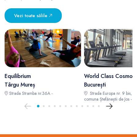
Vezi toate sălile
Equilibrium
World Class Cosmopo
Târgu Mureș
București
Strada Stramba nr.36A -
Strada Europa nr. 9 bis, T4
comuna Ștefăneștii de Jos -