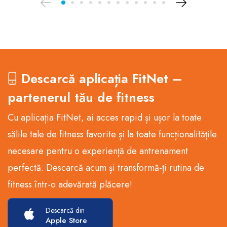
Descarcă aplicația FitNet –
partenerul tău de fitness
Cu aplicația FitNet, ai acces rapid și ușor la toate
sălile tale de fitness favorite și la toate funcționalitățile
necesare pentru o experiență de antrenament
perfectă. Descarcă acum și transformă-ți rutina de
fitness într-o adevărată plăcere!
Descarcă din
Apple Store