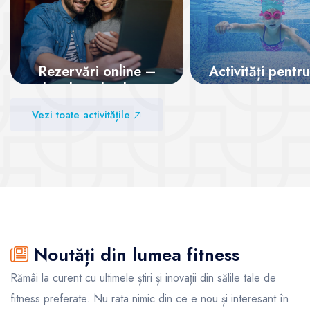
Rezervări online –
Activități pentru
locul tău la clase,
garantat!
Vezi sălile
Vezi toate activitățile
Vezi sălile
Noutăți din lumea fitness
Rămâi la curent cu ultimele știri și inovații din sălile tale de
fitness preferate. Nu rata nimic din ce e nou și interesant în