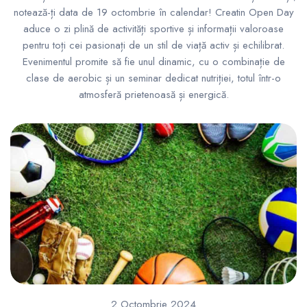
notează-ți data de 19 octombrie în calendar! Creatin Open Day
aduce o zi plină de activități sportive și informații valoroase
pentru toți cei pasionați de un stil de viață activ și echilibrat.
Evenimentul promite să fie unul dinamic, cu o combinație de
clase de aerobic și un seminar dedicat nutriției, totul într-o
atmosferă prietenoasă și energică.
2 Octombrie 2024