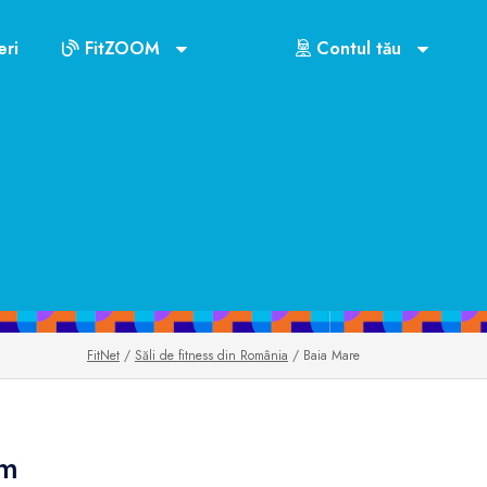
ri
FitZOOM
Contul tău
FitNet
/
Săli de fitness din România
/ Baia Mare
ym