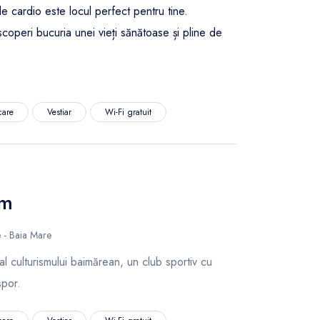
e cardio este locul perfect pentru tine.
operi bucuria unei vieți sănătoase și pline de
care
Vestiar
Wi-Fi gratuit
ym
 - Baia Mare
 culturismului baimărean, un club sportiv cu
spor.