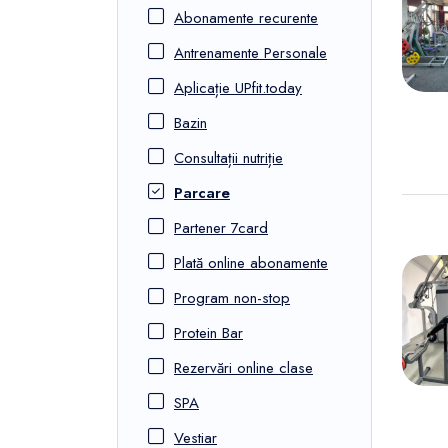
FunOne
Abonamente recurente
Antrenamente Personale
Aplicație UPfit.today
Bazin
Consultații nutriție
Parcare
Partener 7card
Plată online abonamente
Program non-stop
Protein Bar
Rezervări online clase
SPA
Vestiar