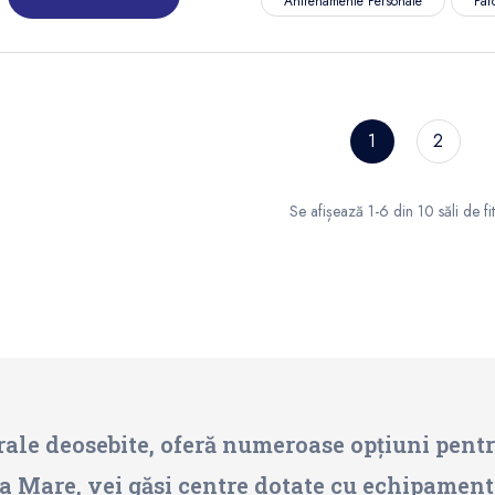
Antrenamente Personale
Par
1
2
Se afișează 1-6 din 10 săli de fi
rale deosebite, oferă numeroase opțiuni pentr
aia Mare, vei găsi centre dotate cu echipament