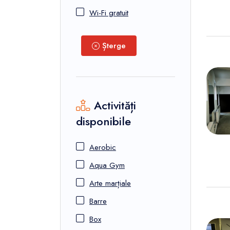
Wi-Fi gratuit
Șterge
Activități
disponibile
Aerobic
Aqua Gym
Arte marțiale
Barre
Box