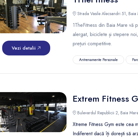
Strada Vasile Alecsandri 51, Baia
1TheFitness din Baia Mare vă 
alergat, biciclete și stepere noi,
prețuri competitive.
Vezi detalii
Antrenamente Personale
Par
Extrem Fitness 
Bulevardul Republicii 2, Baia Mar
Xtreme Fitness Gym este cea ma
Indiferent dacă îți dorești să arzi