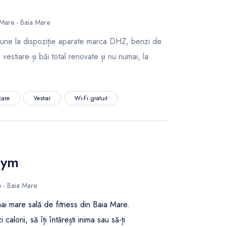
 Mare - Baia Mare
pune la dispoziție aparate marca DHZ, benzi de
 vestiare și băi total renovate și nu numai, la
care
Vestiar
Wi-Fi gratuit
Gym
e - Baia Mare
i mare sală de fitness din Baia Mare.
 calorii, să îți întărești inima sau să-ți