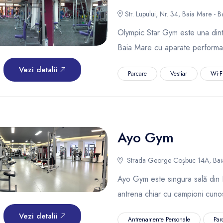
Str. Lupului, Nr. 34, Baia Mare - 
Olympic Star Gym este una dintre
Baia Mare cu aparate performa
Vezi detalii
Parcare
Vestiar
Wi-Fi
Ayo Gym
Strada George Coșbuc 14A, Baia
Ayo Gym este singura sală din 
antrena chiar cu campioni cunos
Vezi detalii
Antrenamente Personale
Par