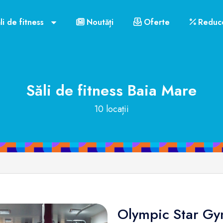
li de fitness
Noutăți
Oferte
Reduce
Săli de fitness
Baia Mare
10 locații
Olympic Star G