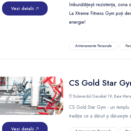
îmbunătățești rezistența, zona d
Vezi detalii
La Xtreme Fitness Gym poți desc
energie!
Antrenamente Personale
Par
CS Gold Star G
Bulevardul Decebal 19, Baia Mare
CS Gold Star Gym - un templu al
tradiție ce a dăruit și dăruiește 
Vezi detalii