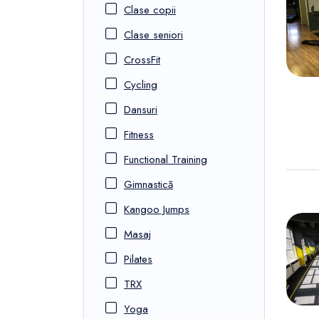
Clase copii
Clase seniori
CrossFit
Cycling
Dansuri
Fitness
Functional Training
Gimnastică
Kangoo Jumps
Masaj
Pilates
TRX
Yoga