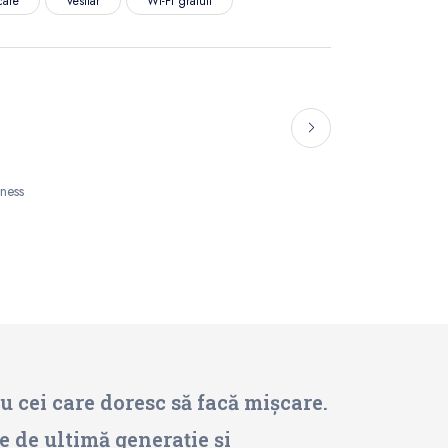
care
Vestiar
Wi-Fi gratuit
tness
u cei care doresc să facă mișcare.
e de ultimă generație și