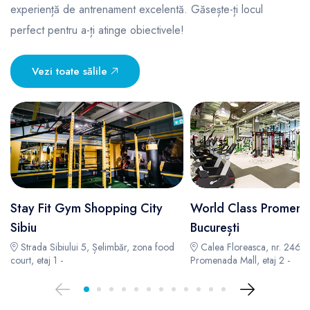
experiență de antrenament excelentă. Găsește-ți locul
perfect pentru a-ți atinge obiectivele!
Vezi toate sălile
Stay Fit Gym Shopping City
World Class Promen
Sibiu
București
Strada Sibiului 5, Șelimbăr, zona food
Calea Floreasca, nr. 246B,
court, etaj 1 -
Promenada Mall, etaj 2 -