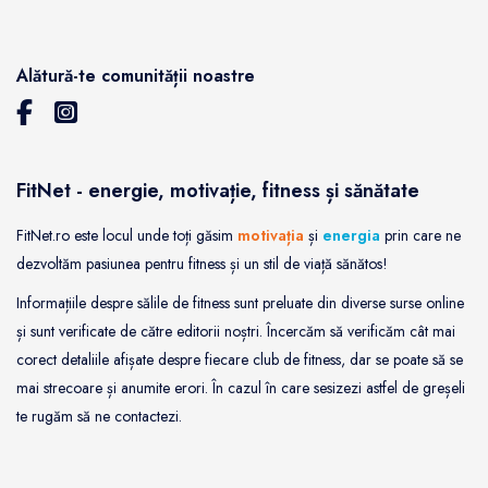
Alătură-te comunității noastre
FitNet - energie, motivație, fitness și sănătate
FitNet.ro este locul unde toți găsim
motivația
și
energia
prin care ne
dezvoltăm pasiunea pentru fitness și un stil de viață sănătos!
Informațiile despre sălile de fitness sunt preluate din diverse surse online
și sunt verificate de către editorii noștri. Încercăm să verificăm cât mai
corect detaliile afișate despre fiecare club de fitness, dar se poate să se
mai strecoare și anumite erori. În cazul în care sesizezi astfel de greșeli
te rugăm să ne contactezi.