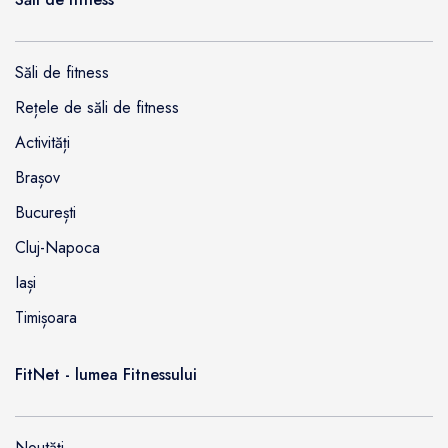
Săli de fitness
Rețele de săli de fitness
Activități
Brașov
București
Cluj-Napoca
Iași
Timișoara
FitNet - lumea Fitnessului
Noutăți