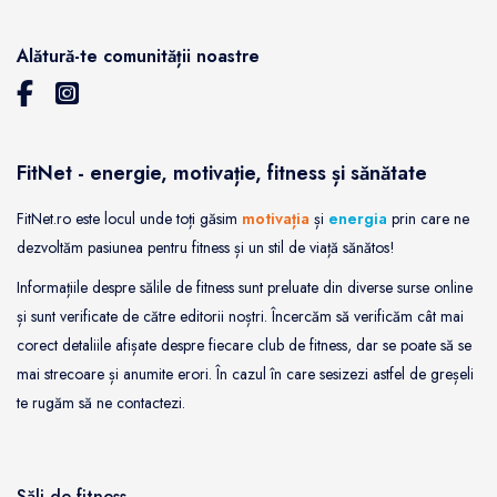
Alătură-te comunității noastre
FitNet - energie, motivație, fitness și sănătate
FitNet.ro este locul unde toți găsim
motivația
și
energia
prin care ne
dezvoltăm pasiunea pentru fitness și un stil de viață sănătos!
Informațiile despre sălile de fitness sunt preluate din diverse surse online
și sunt verificate de către editorii noștri. Încercăm să verificăm cât mai
corect detaliile afișate despre fiecare club de fitness, dar se poate să se
mai strecoare și anumite erori. În cazul în care sesizezi astfel de greșeli
te rugăm să ne contactezi.
Săli de fitness