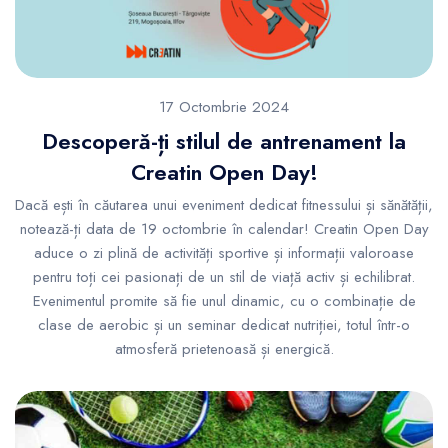
17 Octombrie 2024
Descoperă-ți stilul de antrenament la
Creatin Open Day!
Dacă ești în căutarea unui eveniment dedicat fitnessului și sănătății,
notează-ți data de 19 octombrie în calendar! Creatin Open Day
aduce o zi plină de activități sportive și informații valoroase
pentru toți cei pasionați de un stil de viață activ și echilibrat.
Evenimentul promite să fie unul dinamic, cu o combinație de
clase de aerobic și un seminar dedicat nutriției, totul într-o
atmosferă prietenoasă și energică.