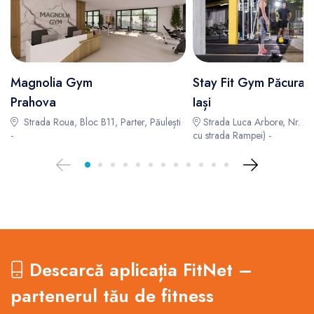
Magnolia Gym
Stay Fit Gym Păcurari 
Prahova
Iași
Strada Roua, Bloc B11, Parter, Păulești
Strada Luca Arbore, Nr. 2, p
-
cu strada Rampei) -
Descarcă aplicația FitNet –
partenerul tău de fitness