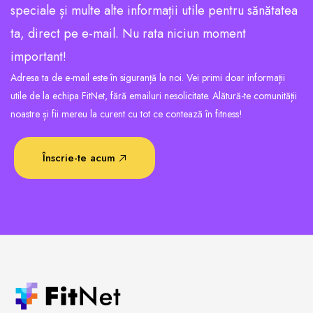
speciale și multe alte informații utile pentru sănătatea
ta, direct pe e-mail. Nu rata niciun moment
important!
Adresa ta de e-mail este în siguranță la noi. Vei primi doar informații
utile de la echipa FitNet, fără emailuri nesolicitate. Alătură-te comunității
noastre și fii mereu la curent cu tot ce contează în fitness!
Înscrie-te acum