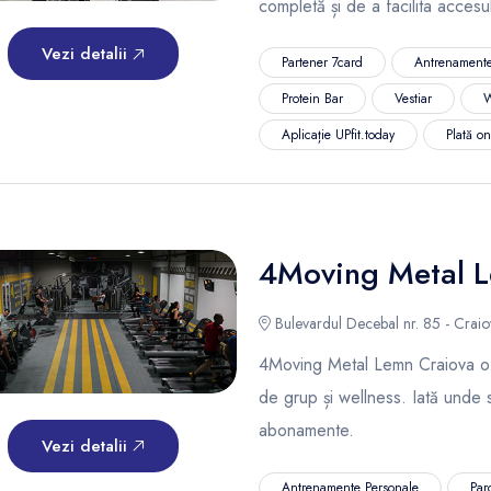
completă și de a facilita accesul
Vezi detalii
Partener 7card
Antrenamente
Protein Bar
Vestiar
W
Aplicație UPfit.today
Plată o
4Moving Metal 
Bulevardul Decebal nr. 85 - Craio
4Moving Metal Lemn Craiova ofe
de grup și wellness. Iată unde 
abonamente.
Vezi detalii
Antrenamente Personale
Par