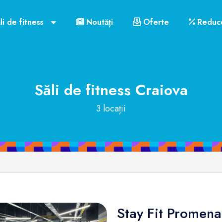
li de fitness
Noutăți
Oferte
Reduce
Săli de fitness
Craiova
3 locații
Stay Fit Promen