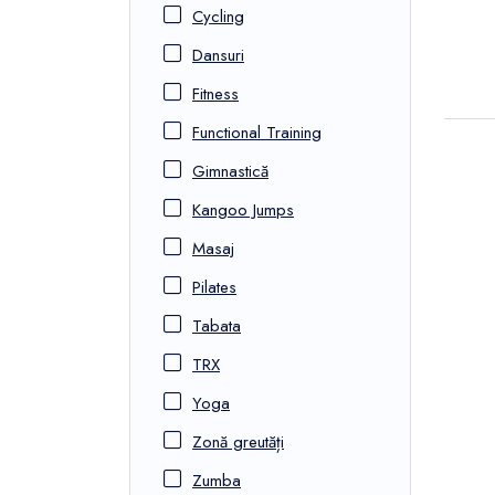
Cycling
Dansuri
Fitness
Functional Training
Gimnastică
Kangoo Jumps
Masaj
Pilates
Tabata
TRX
Yoga
Zonă greutăți
Zumba