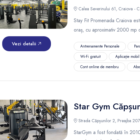
Calea Severinului 61, Craiova - C
Stay Fit Promenada Craiova este
oraș, cu aproximativ 2000 mp d
Vezi detalii
Antrenamente Personale
Par
Wi-Fi gratuit
Aplicație mobi
Cont online de membru
Abo
Star Gym Căpșun
Strada Căpșunilor 2, Preajba 20
StarGym a fost fondată în 2010