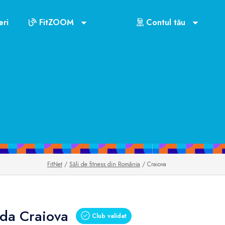
ri
FitZOOM
Contul tău
FitNet
/
Săli de fitness din România
/ Craiova
ada Craiova
Club validat