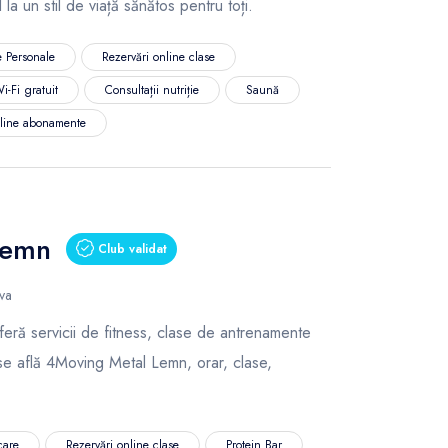
 la un stil de viață sănătos pentru toți.
 Personale
Rezervări online clase
i-Fi gratuit
Consultații nutriție
Saună
nline abonamente
Lemn
Club validat
va
ră servicii de fitness, clase de antrenamente
se află 4Moving Metal Lemn, orar, clase,
care
Rezervări online clase
Protein Bar