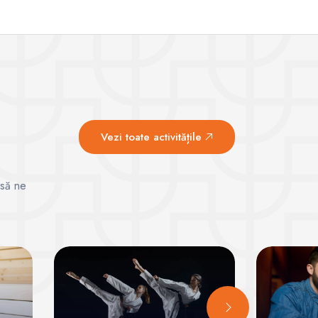
Vezi toate activitățile
 să ne