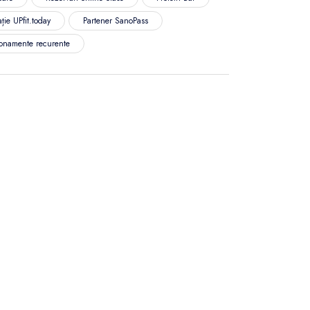
ție UPfit.today
Partener SanoPass
onamente recurente