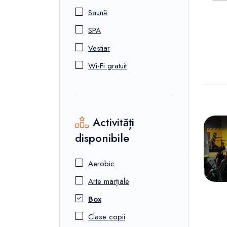
Saună
SPA
Vestiar
Wi-Fi gratuit
Activități
disponibile
Aerobic
Arte marțiale
Box
Clase copii