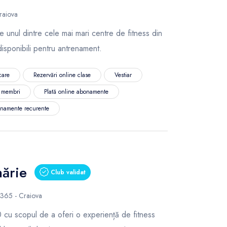
raiova
 unul dintre cele mai mari centre de fitness din
isponibili pentru antrenament.
care
Rezervări online clase
Vestiar
l membri
Plată online abonamente
namente recurente
ărie
Club validat
7365 - Craiova
 cu scopul de a oferi o experiență de fitness