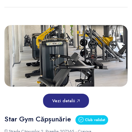
Vezi detalii
Star Gym Căpșunărie
Club validat
Strada Căpșunilor 2, Preajba 207365 - Craiova