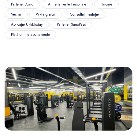
Partener 7card
Antrenamente Personale
Parcare
Vestiar
Wi-Fi gratuit
Consultații nutriție
Aplicație UPfit.today
Partener SanoPass
Plată online abonamente