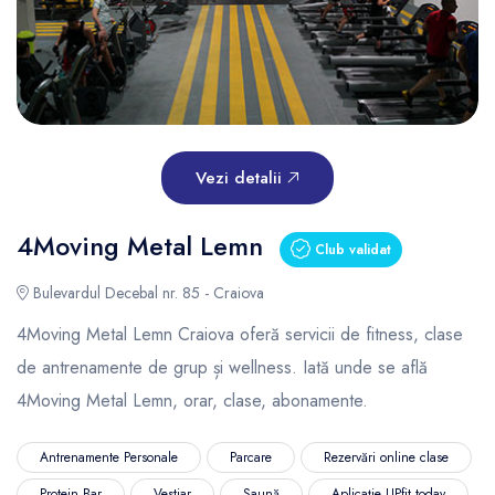
Vezi detalii
4Moving Metal Lemn
Club validat
Bulevardul Decebal nr. 85 - Craiova
4Moving Metal Lemn Craiova oferă servicii de fitness, clase
de antrenamente de grup și wellness. Iată unde se află
4Moving Metal Lemn, orar, clase, abonamente.
Antrenamente Personale
Parcare
Rezervări online clase
Protein Bar
Vestiar
Saună
Aplicație UPfit.today