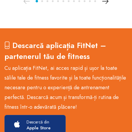
Descarcă aplicația FitNet –
partenerul tău de fitness
Cu aplicația FitNet, ai acces rapid și ușor la toate
sălile tale de fitness favorite și la toate funcționalitățile
necesare pentru o experiență de antrenament
perfectă. Descarcă acum și transformă-ți rutina de
fitness într-o adevărată plăcere!
Descarcă din
Apple Store