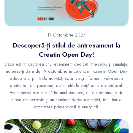
17 Octombrie 2024
Descoperă-ți stilul de antrenament la
Creatin Open Day!
Dacă ești în căutarea unui eveniment dedicat fitnessului și sănătății,
notează-ți data de 19 octombrie în calendar! Creatin Open Day
aduce o zi plină de activități sportive și informații valoroase
pentru toți cei pasionați de un stil de viață activ și echilibrat.
Evenimentul promite să fie unul dinamic, cu o combinație de
clase de aerobic și un seminar dedicat nutriției, totul într-o
atmosferă prietenoasă și energică.