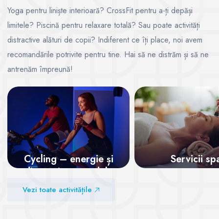
Yoga pentru liniște interioară? CrossFit pentru a-ți depăși
limitele? Piscină pentru relaxare totală? Sau poate activități
distractive alături de copii? Indiferent ce îți place, noi avem
recomandările potrivite pentru tine. Hai să ne distrăm și să ne
antrenăm împreună!
Cycling – energie și
Servicii sp
distracție pe pedale
Vezi sălile
Vezi toate activitățile
Vezi sălile