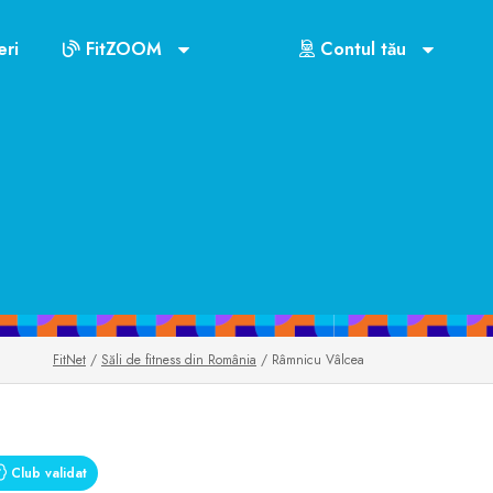
ri
FitZOOM
Contul tău
FitNet
/
Săli de fitness din România
/ Râmnicu Vâlcea
Club validat