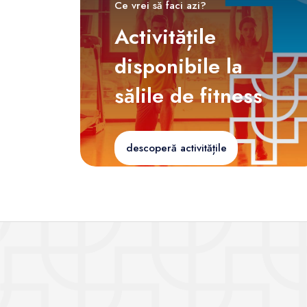
Ce vrei să faci azi?
Activitățile
disponibile la
sălile de fitness
descoperă activitățile