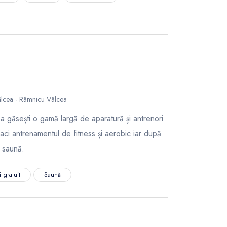
lcea - Râmnicu Vâlcea
 găsești o gamă largă de aparatură și antrenori
faci antrenamentul de fitness și aerobic iar după
a saună.
 gratuit
Saună