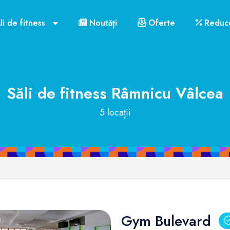
li de fitness
Noutăți
Oferte
Reduce
Săli de fitness
Râmnicu Vâlcea
5 locații
Gym Bulevard