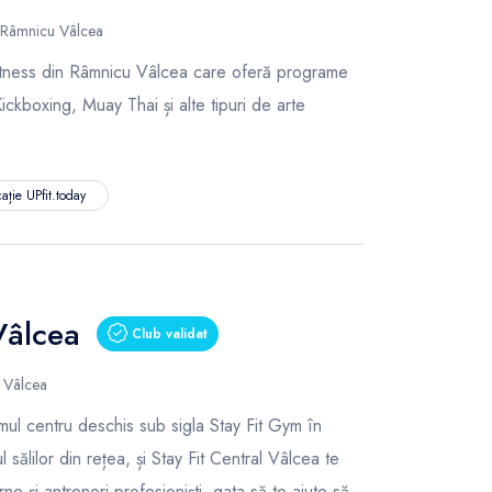
 Râmnicu Vâlcea
itness din Râmnicu Vâlcea care oferă programe
kboxing, Muay Thai și alte tipuri de arte
ație UPfit.today
Vâlcea
Club validat
u Vâlcea
imul centru deschis sub sigla Stay Fit Gym în
sălilor din rețea, și Stay Fit Central Vâlcea te
 și antrenori profesioniști, gata să te ajute să