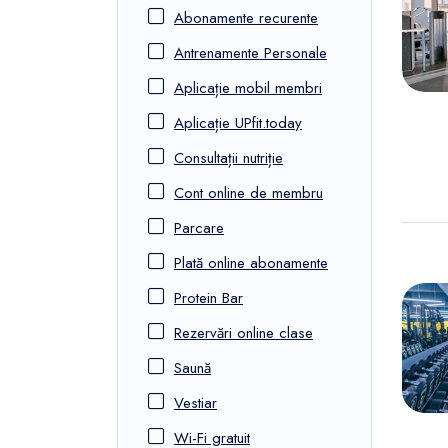
FunOne
Abonamente recurente
Antrenamente Personale
Aplicație mobil membri
Aplicație UPfit.today
Consultații nutriție
Cont online de membru
Parcare
Plată online abonamente
Protein Bar
Rezervări online clase
Saună
Vestiar
Wi-Fi gratuit