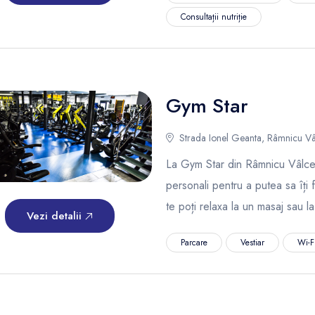
Consultații nutriție
Gym Star
Strada Ionel Geanta, Râmnicu Vâ
La Gym Star din Râmnicu Vâlcea
personali pentru a putea sa îți 
te poți relaxa la un masaj sau l
Vezi detalii
Parcare
Vestiar
Wi-Fi