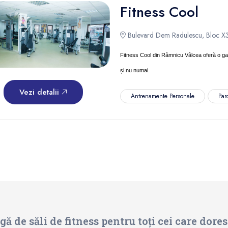
Fitness Cool
Bulevard Dem Radulescu, Bloc X3
Fitness Cool din Râmnicu Vâlcea oferă o gamă
și nu numai.
Vezi detalii
Antrenamente Personale
Par
 de săli de fitness pentru toți cei care dore