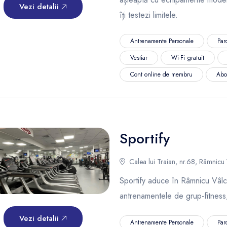
Vezi detalii
îți testezi limitele.
Antrenamente Personale
Par
Vestiar
Wi-Fi gratuit
Cont online de membru
Abo
Sportify
Calea lui Traian, nr.68, Râmnicu
Sportify aduce în Râmnicu Vâl
antrenamentele de grup-fitness,
Vezi detalii
Antrenamente Personale
Par