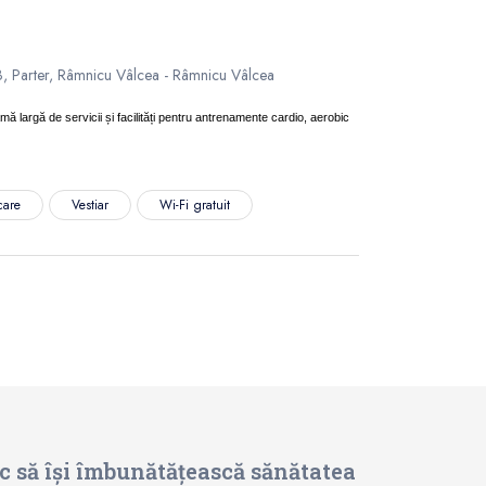
, Parter, Râmnicu Vâlcea - Râmnicu Vâlcea
 largă de servicii și facilități pentru antrenamente cardio, aerobic
care
Vestiar
Wi-Fi gratuit
sc să își îmbunătățească sănătatea