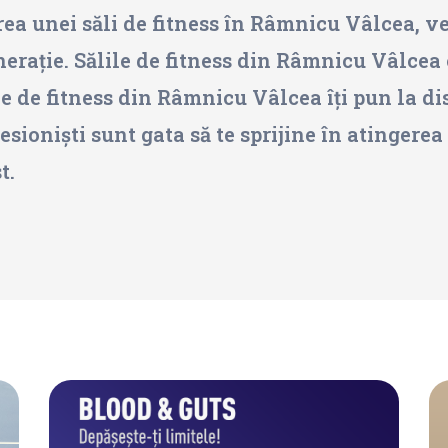
tarea unei săli de fitness în Râmnicu Vâlcea, 
nerație. Sălile de fitness din Râmnicu Vâlce
ile de fitness din Râmnicu Vâlcea îți pun la di
ioniști sunt gata să te sprijine în atingerea o
t.