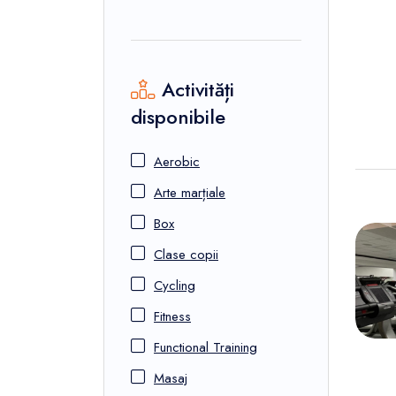
Activități
disponibile
Aerobic
Arte marțiale
Box
Clase copii
Cycling
Fitness
Functional Training
Masaj