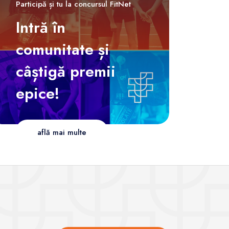
Participă și tu la concursul FitNet
Intră în
comunitate și
câștigă premii
epice!
află mai multe