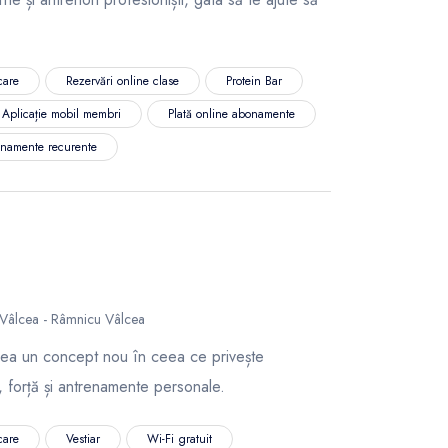
care
Rezervări online clase
Protein Bar
Aplicație mobil membri
Plată online abonamente
namente recurente
 Vâlcea - Râmnicu Vâlcea
cea un concept nou în ceea ce privește
 forță și antrenamente personale.
care
Vestiar
Wi-Fi gratuit