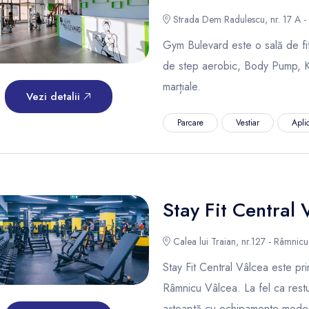
Strada Dem Radulescu, nr. 17 A -
Gym Bulevard este o sală de f
de step aerobic, Body Pump, Kic
marțiale.
Vezi detalii
Parcare
Vestiar
Aplic
Stay Fit Central 
Calea lui Traian, nr.127 - Râmnic
Stay Fit Central Vâlcea este pr
Râmnicu Vâlcea. La fel ca restul 
așteaptă cu echipamente moderne