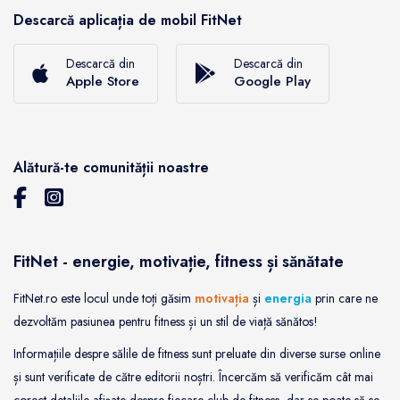
Descarcă aplicația de mobil FitNet
Descarcă din
Descarcă din
Apple Store
Google Play
Alătură-te comunității noastre
FitNet - energie, motivație, fitness și sănătate
FitNet.ro este locul unde toți găsim
motivația
și
energia
prin care ne
dezvoltăm pasiunea pentru fitness și un stil de viață sănătos!
Informațiile despre sălile de fitness sunt preluate din diverse surse online
și sunt verificate de către editorii noștri. Încercăm să verificăm cât mai
corect detaliile afișate despre fiecare club de fitness, dar se poate să se