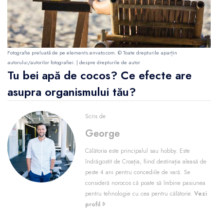
Fotografie preluată de pe
elements.envato.com
. © Toate drepturile aparțin
autorului/autorilor fotografiei. |
despre drepturile de autor
Tu bei apă de cocos? Ce efecte are
asupra organismului tău?
Scris de
George
Călătoria este principalul sau hobby. Este
îndrăgostit de Croația, fiind destinația aleasă de
peste 4 ani pentru concediile de vară. Se
consideră norocos că poate să îmbine pasiunea
pentru tehnologie cu cea pentru călătorie.
Vezi
profil