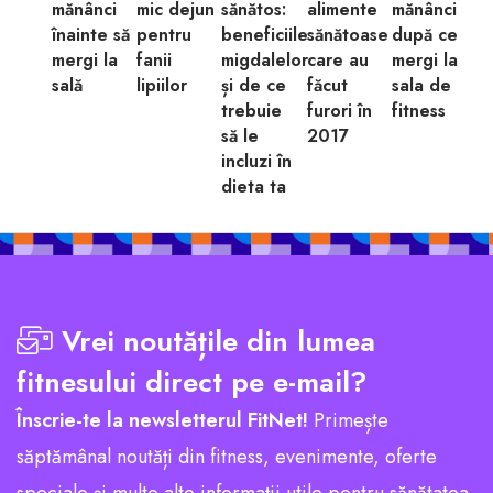
mănânci
mic dejun
sănătos:
alimente
mănânci
înainte să
pentru
beneficiile
sănătoase
după ce
mergi la
fanii
migdalelor
care au
mergi la
sală
lipiilor
și de ce
făcut
sala de
trebuie
furori în
fitness
să le
2017
incluzi în
dieta ta
Vrei noutățile din lumea
fitnesului direct pe e-mail?
Înscrie-te la newsletterul FitNet!
Primește
săptămânal noutăți din fitness, evenimente, oferte
speciale și multe alte informații utile pentru sănătatea