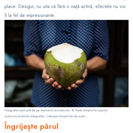
place. Desigur, nu uita că fără o viață activă, efectele nu vor
fi la fel de impresionante.
Fotografie preluată de pe
elements.envato.com
. © Toate drepturile aparțin
autorului/autorilor fotografiei. |
despre drepturile de autor
Îngrijește părul