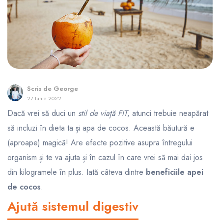
Scris de
George
27 Iunie 2022
Dacă vrei să duci un
stil de viață FIT
, atunci trebuie neapărat
să incluzi în dieta ta și apa de cocos. Această băutură e
(aproape) magică! Are efecte pozitive asupra întregului
organism și te va ajuta și în cazul în care vrei să mai dai jos
din kilogramele în plus. Iată câteva dintre
beneficiile apei
de cocos
.
Ajută sistemul digestiv