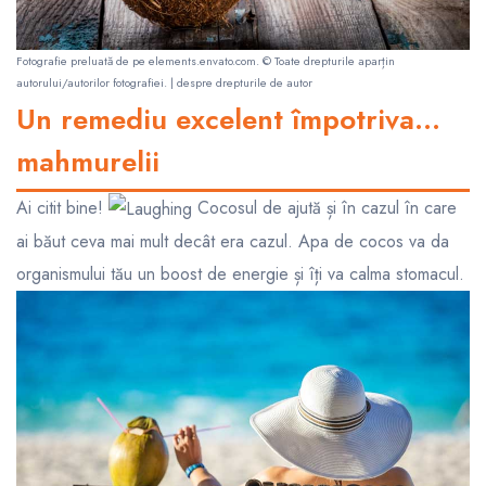
Fotografie preluată de pe
elements.envato.com
. © Toate drepturile aparțin
autorului/autorilor fotografiei. |
despre drepturile de autor
Un remediu excelent împotriva...
mahmurelii
Ai citit bine!
Cocosul de ajută și în cazul în care
ai băut ceva mai mult decât era cazul. Apa de cocos va da
organismului tău un boost de energie și îți va calma stomacul.