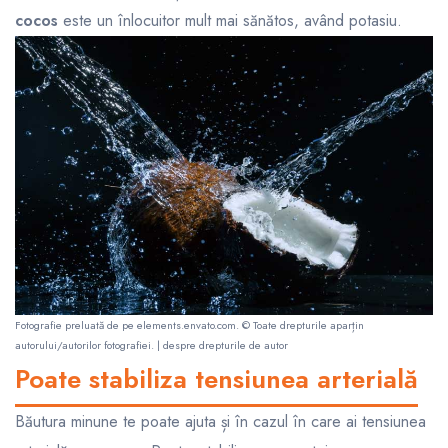
cocos
este un înlocuitor mult mai sănătos, având potasiu.
Fotografie preluată de pe
elements.envato.com
. © Toate drepturile aparțin
autorului/autorilor fotografiei. |
despre drepturile de autor
Poate stabiliza tensiunea arterială
Băutura minune te poate ajuta și în cazul în care ai tensiunea