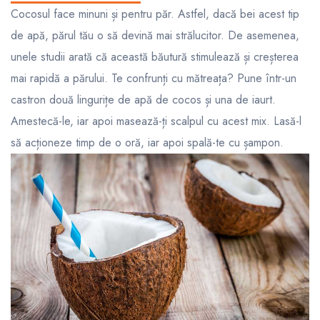
Cocosul face minuni și pentru păr. Astfel, dacă bei acest tip
de apă, părul tău o să devină mai strălucitor. De asemenea,
unele studii arată că această băutură stimulează și creșterea
mai rapidă a părului. Te confrunți cu mătreața? Pune într-un
castron două lingurițe de apă de cocos și una de iaurt.
Amestecă-le, iar apoi masează-ți scalpul cu acest mix. Lasă-l
să acționeze timp de o oră, iar apoi spală-te cu șampon.