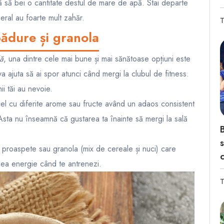
ică să bei o cantitate destul de mare de apă. Stai departe
neral au foarte mult zahăr.
T
pădure și granola
lă
, una dintre cele mai bune și mai sănătoase opțiuni este
va ajuta să ai spor atunci când mergi la clubul de fitness.
i tăi au nevoie.
cel cu diferite arome sau fructe având un adaos consistent
sta nu înseamnă că gustarea ta înainte să mergi la sală
B
s
e proaspete sau granola (mix de cereale și nuci) care
c
 dea energie când te antrenezi.
T