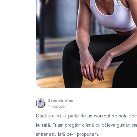
FunOne
Scris de
Alex
14 Mai 2021
Dacă vrei să ai parte de un workout de nota zece 
la sală
. Ți-am pregătit o listă cu câteva gustări s
antrenezi. Iată ce-ți propunem.