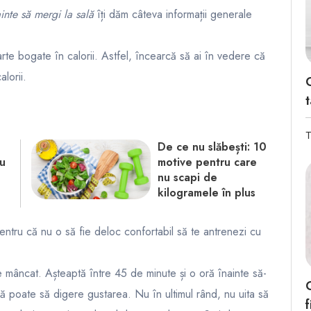
ainte să mergi la sală
îți dăm câteva informații generale
te bogate în calorii. Astfel, încearcă să ai în vedere că
lorii.
t
T
De ce nu slăbești: 10
u
motive pentru care
nu scapi de
kilogramele în plus
ntru că nu o să fie deloc confortabil să te antrenezi cu
 mâncat. Așteaptă între 45 de minute și o oră înainte să-
să poate să digere gustarea. Nu în ultimul rând, nu uita să
f