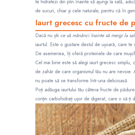
te hidratezi din plin înainte să ajungi la sală, ad
de sucuri, chiar și cele naturale, pentru că în ge
Iaurt grecesc cu fructe de 
Dacă nu știi
ce să mănânci înainte să mergi la sa
iaurtul. Este o gustare destul de ușoară, care te 
De asemenea, îți oferă proteinele de care mușchi
Cel mai bine este să alegi iaurt grecesc simplu, 
de zahăr de care organismul tău nu are nevoie. A
nu poate să se transforme într-una delicioasă.
Poți adăuga iaurtului tău câteva fructe de pădur
conțin carbohidrați ușor de digerat, care o să-ți