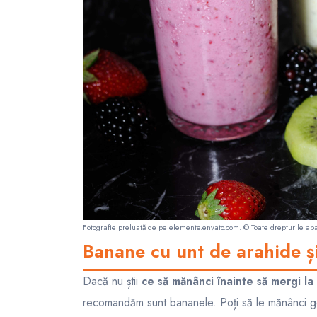
Fotografie preluată de pe
elemente.envato.com
. © Toate drepturile apa
Banane cu unt de arahide ș
Dacă nu știi
ce să mănânci înainte să mergi la 
recomandăm sunt bananele. Poți să le mănânci goal