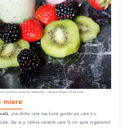
rțin autorului/autorilor fotografiei. |
despre drepturile de autor
i miere
sală
, una dintre cele mai bune gustări pe care ți-o
e, dar ai și câteva variante care îți vor ajuta organismul