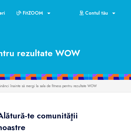
ri
FitZOOM
Contul tău
pentru rezultate WOW
ânci înainte să mergi la sala de fitness pentru rezultate WOW
Alătură-te comunităţii
noastre