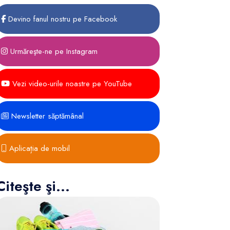
Devino fanul nostru pe Facebook
Urmăreşte-ne pe Instagram
Vezi video-urile noastre pe YouTube
Newsletter săptămânal
Aplicația de mobil
Citeşte şi...