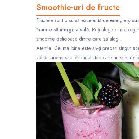
Smoothie-uri de fructe
Fructele sunt o sursă excelentă de energie și sun
înainte să mergi la sală
. Poți alege dintre o ga
smoothie
delicioase dintre care să alegi.
Atenție! Cel mai bine este să-ți prepari singur ace
zahăr, arome sau alți îndulcitori care nu sunt del