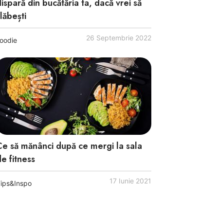
ispară din bucătăria ta, dacă vrei să
lăbești
26 Septembrie 2022
oodie
Ce să mănânci după ce mergi la sala
e fitness
17 Iunie 2021
ips&Inspo