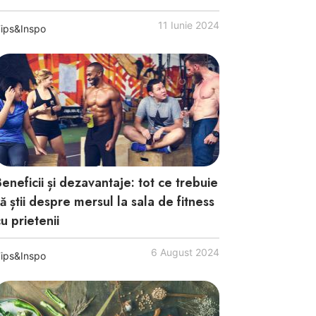
11 Iunie 2024
ips&Inspo
eneficii și dezavantaje: tot ce trebuie
ă știi despre mersul la sala de fitness
u prietenii
6 August 2024
ips&Inspo