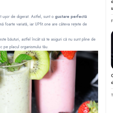
d
s
t ușor de digerat. Astfel, sunt o
gustare perfectă
F
mă foarte variată, iar UPfit.one are câteva
rețete de
ste băuturi, astfel încât să te asiguri că nu sunt pline de
oc pe placul organismului tău.
d
T