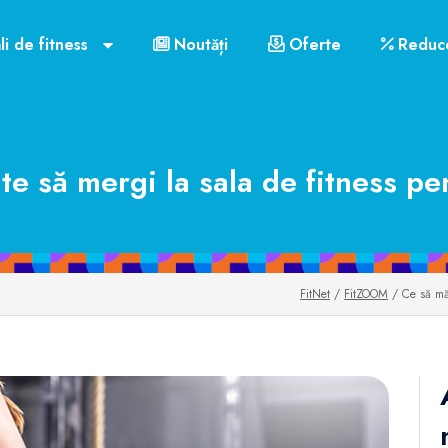
li de fitness
Noutăți
Oferte
Reduce
te să mergi la sala de fitness 
FitNet
/
FitZOOM
/ Ce să măn